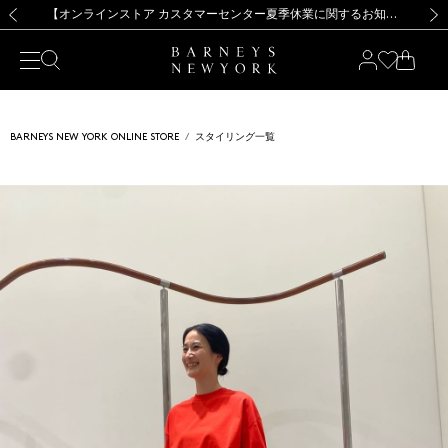
熊本県を中心とした地震の影響によるお荷物のお届けについて
【夏季休業に伴う出荷一時停止のお知らせ】(2026.8.7)
【夏季休業に伴う出荷一時停止のお知らせ】(2026.8.7)
【開催中】SUMMER SALEのご案内・ご注意事項
【オンラインストア カスタマーセンター夏季休業に関するお知らせ】（2026.8.7）
新規登録のお客様も対象！＜MY BARNEYS＞会員のお客様は11,000円（税込）以上のお買上げで常時送料無料！お買い物の際は会員登録を！
【夏季休業に伴う返品・交換承り一時停止のお知らせ】（2026.8.5）
新規登録のお客様も対象！＜MY BARNEYS＞会員のお客様は11,000円（税込）以上のお買上げで常時送料無料！お買い物の際は会員登録を！
前の画像
次の
BARNEYS NEW YORK ONLINE STORE
スタイリング一覧