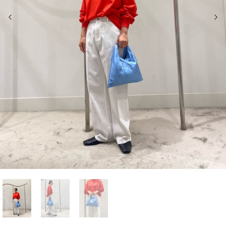
前の画像
次