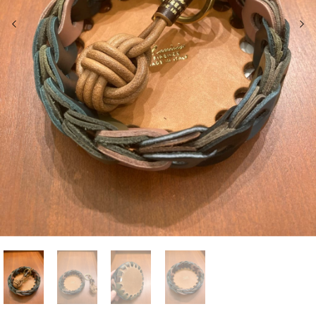
前の画像
次