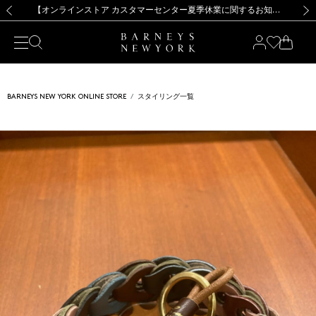
熊本県を中心とした地震の影響によるお荷物のお届けについて
【夏季休業に伴う出荷一時停止のお知らせ】(2026.8.7)
【夏季休業に伴う出荷一時停止のお知らせ】(2026.8.7)
【開催中】SUMMER SALEのご案内・ご注意事項
【オンラインストア カスタマーセンター夏季休業に関するお知らせ】（2026.8.7）
新規登録のお客様も対象！＜MY BARNEYS＞会員のお客様は11,000円（税込）以上のお買上げで常時送料無料！お買い物の際は会員登録を！
【夏季休業に伴う返品・交換承り一時停止のお知らせ】（2026.8.5）
新規登録のお客様も対象！＜MY BARNEYS＞会員のお客様は11,000円（税込）以上のお買上げで常時送料無料！お買い物の際は会員登録を！
前の画像
次の
BARNEYS NEW YORK ONLINE STORE
スタイリング一覧