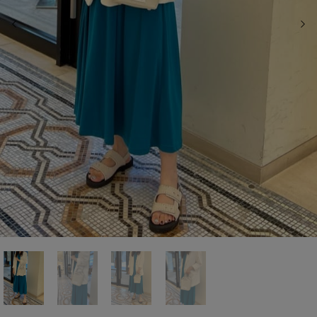
前の画像
次