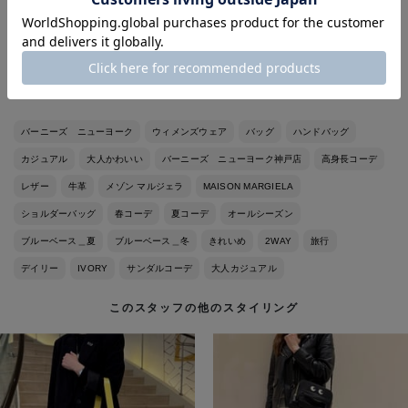
シンプルですが個性もあるバッグで＜メゾン マルジェラ＞らしい
デザインを体感していただけると思います。
バーニーズ ニューヨーク
ウィメンズウェア
バッグ
ハンドバッグ
カジュアル
大人かわいい
バーニーズ ニューヨーク神戸店
高身長コーデ
レザー
牛革
メゾン マルジェラ
MAISON MARGIELA
ショルダーバッグ
春コーデ
夏コーデ
オールシーズン
ブルーベース＿夏
ブルーベース＿冬
きれいめ
2WAY
旅行
デイリー
IVORY
サンダルコーデ
大人カジュアル
このスタッフの他のスタイリング