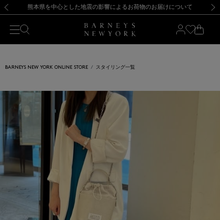
熊本県を中心とした地震の影響によるお荷物のお届けについて
【開催中】SUMMER SALEのご案内・ご注意事項
新規登録のお客様も対象！＜MY BARNEYS＞会員のお客様は11,000円（税込）以上のお買上げで常時送料無料！お買い物の際は会員登録を！
【夏季休業に伴う返品・交換承り一時停止のお知らせ】（2026.8.5）
新規登録のお客様も対象！＜MY BARNEYS＞会員のお客様は11,000円（税込）以上のお買上げで常時送料無料！お買い物の際は会員登録を！
【夏季休業に伴う返品・交換承り一時停止のお知らせ】（2026.8.5）
前の画像
次の
BARNEYS NEW YORK ONLINE STORE
スタイリング一覧