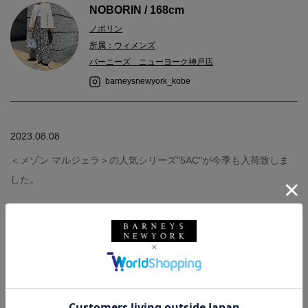
NOBORIN / 168cm
ノボリン
所属：ウィメンズ
バーニーズ ニューヨーク神戸店
barneysnewyork_kobe
2023.08.08
＜メゾン マルジェラ＞の人気シリーズ"5AC"が今季も入荷致しま
した。
2WAYでご使用いただけショルダーチェーンがポイントです！！
ドレスとジャケットの大人カジュアルなスタイリングに合わせて
みました。
オールシーズン合わせられてとても便利です。