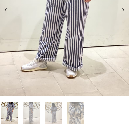
前の画像
次