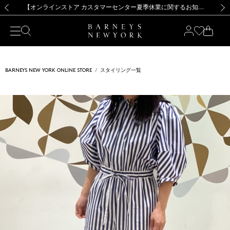
熊本県を中心とした地震の影響によるお荷物のお届けについて
【夏季休業に伴う出荷一時停止のお知らせ】(2026.8.7)
【夏季休業に伴う出荷一時停止のお知らせ】(2026.8.7)
【開催中】SUMMER SALEのご案内・ご注意事項
【オンラインストア カスタマーセンター夏季休業に関するお知らせ】（2026.8.7）
新規登録のお客様も対象！＜MY BARNEYS＞会員のお客様は11,000円（税込）以上のお買上げで常時送料無料！お買い物の際は会員登録を！
【夏季休業に伴う返品・交換承り一時停止のお知らせ】（2026.8.5）
新規登録のお客様も対象！＜MY BARNEYS＞会員のお客様は11,000円（税込）以上のお買上げで常時送料無料！お買い物の際は会員登録を！
前の画像
次の
BARNEYS NEW YORK ONLINE STORE
スタイリング一覧