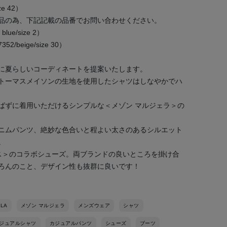
ze 42）
品の為、下記記載の品番でお問い合わせください。
blue/size 2）
2/beige/size 30）
に夏らしいコーディネートを提案いたします。
トーマスメイソンの生地を使用したシャツはしなやかでハ
ばずに着用いただけるシンプルな＜メゾン マルジェラ＞の
ニムパンツ、絶妙な色合いと程よい太さのあるシルエット
。
ス＞のコラボシューズ。両ブランドの良いところを掛け合
ろんのこと、デザイン性も抜群に良いです！
ELA
メゾン マルジェラ
メンズウェア
シャツ
ジュアルシャツ
カジュアルパンツ
シューズ
ブーツ