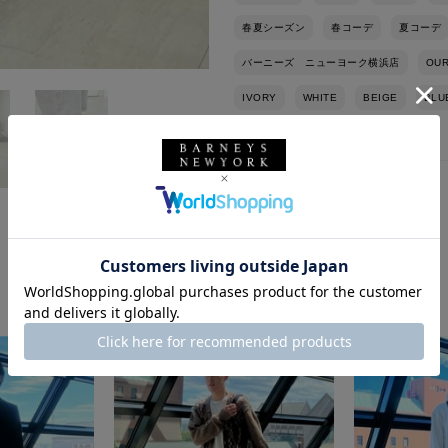
春夏シーズン
春コーデ
夏コーデ
バーニーズ ニューヨーク横浜店
OUR
IVORY
WHITE
BEIGE
BLU
このスタッフの他のスタイリング