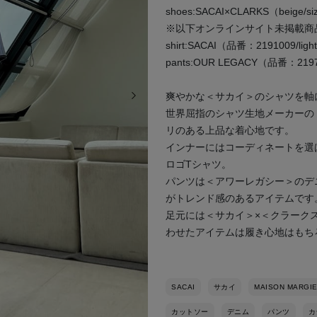
shoes:SACAI×CLARKS（beige/si
※以下オンラインサイト未掲載商
shirt:SACAI（品番：2191009/light 
pants:OUR LEGACY（品番：219735
次の画像
爽やかな＜サカイ＞のシャツを軸
世界屈指のシャツ生地メーカーの
リのある上品な着心地です。
インナーにはコーディネートを選
ロゴTシャツ。
パンツは＜アワーレガシー＞のデ
がトレンド感のあるアイテムです
足元には＜サカイ＞×＜クラーク
わせたアイテムは履き心地はもち
SACAI
サカイ
MAISON MARGI
カットソー
デニム
パンツ
カ