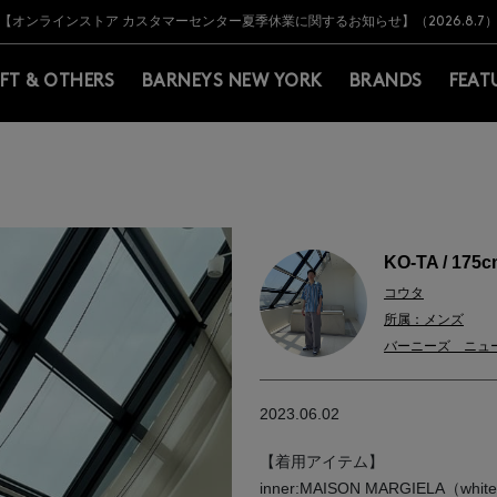
Y BARNEYS＞会員のお客様は11,000円（税込）以上のお買上げで常時送料無
Y BARNEYS＞会員のお客様は11,000円（税込）以上のお買上げで常時送料無
【オンラインストア カスタマーセンター夏季休業に関するお知らせ】（2026.8.7
【夏季休業に伴う返品・交換承り一時停止のお知らせ】（2026.8.5）
熊本県を中心とした地震の影響によるお荷物のお届けについて
【夏季休業に伴う出荷一時停止のお知らせ】(2026.8.7)
【夏季休業に伴う出荷一時停止のお知らせ】(2026.8.7)
【開催中】SUMMER SALEのご案内・ご注意事項
IFT & OTHERS
BARNEYS NEW YORK
BRANDS
FEAT
KO-TA / 175
コウタ
所属：メンズ
バーニーズ ニュ
2023.06.02
【着用アイテム】
inner:MAISON MARGIELA（white