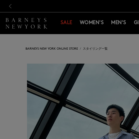
新規登録のお客様も対象！＜M
新規登録のお客様も対象！＜M
前の画像
SALE
WOMEN'S
MEN'S
G
BARNEYS NEW YORK ONLINE STORE
スタイリング一覧