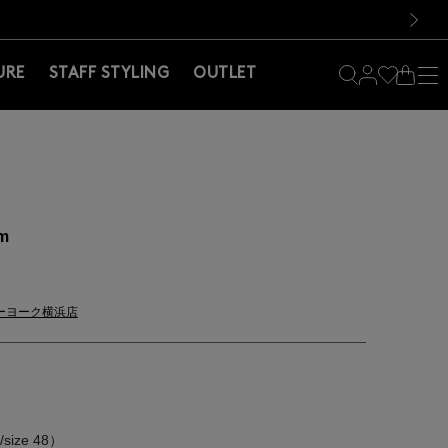
料！お買い物の際は会員登録を！
料！お買い物の際は会員登録を！
）
次の画像
URE
STAFF STYLING
OUTLET
cm
ーヨーク横浜店
/size 48）