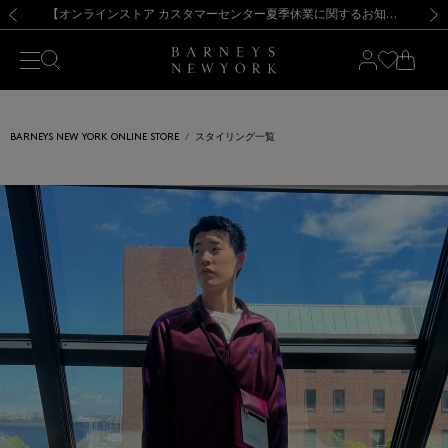
熊本県を中心とした地震の影響によるお荷物のお届けについて
【夏季休業に伴う出荷一時停止のお知らせ】(2026.8.7)
【夏季休業に伴う出荷一時停止のお知らせ】(2026.8.7)
【開催中】SUMMER SALEのご案内・ご注意事項
【オンラインストア カスタマーセンター夏季休業に関するお知らせ】（2026.8.7）
新規登録のお客様も対象！＜MY BARNEYS＞会員のお客様は11,000円（税込）以上のお買上げで常時送料無料！お買い物の際は会員登録を！
【夏季休業に伴う返品・交換承り一時停止のお知らせ】（2026.8.5）
新規登録のお客様も対象！＜MY BARNEYS＞会員のお客様は11,000円（税込）以上のお買上げで常時送料無料！お買い物の際は会員登録を！
前の画像
次の
BARNEYS NEW YORK ONLINE STORE
スタイリング一覧