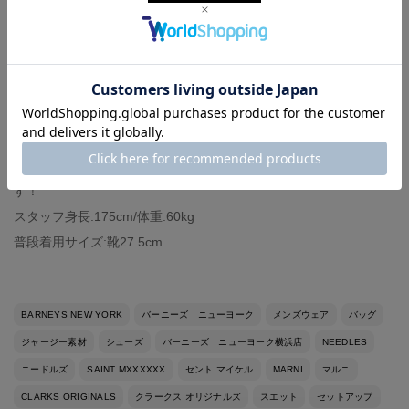
単品でも着用いただけるため、セットで持って損はないかと思い
ます！
ジャケットは少し余裕を持たせてサイズMを選び、パンツは太めの
ストレートタイプでサイズSを選びました。
足元には、＜クラークス＞のシューズで合わせました。
鮮やかなグリーンの色が目を惹くデザインですが、さすがのクッ
ショニングで柔らかく厚みもあるのでスタイルアップも狙えま
す！
スタッフ身長:175cm/体重:60kg
普段着用サイズ:靴27.5cm
BARNEYS NEW YORK
バーニーズ ニューヨーク
メンズウェア
バッグ
ジャージー素材
シューズ
バーニーズ ニューヨーク横浜店
NEEDLES
ニードルズ
SAINT MXXXXXX
セント マイケル
MARNI
マルニ
CLARKS ORIGINALS
クラークス オリジナルズ
スエット
セットアップ