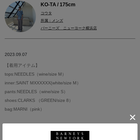
KO-TA / 175cm
コウタ
所属：メンズ
バーニーズ ニューヨーク横浜店
2023.09.07
【着用アイテム】
tops:NEEDLES（wine/size M）
inner:SAINT MXXXXXX(white/size M）
pants:NEEDLES（wine/size S）
shoes:CLARKS （GREEN/size 8）
bag:MARNI（pink）
＜ニードルズ＞のセットアップは、着心地とデザイン性を併せ持
つ万能アイテムです◎