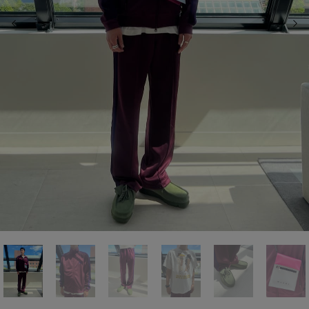
前の画像
次