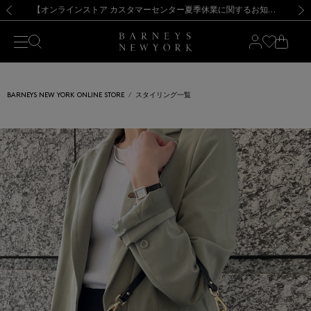
熊本県を中心とした地震の影響によるお荷物のお届けについて
【夏季休業に伴う出荷一時停止のお知らせ】(2026.8.7)
【夏季休業に伴う出荷一時停止のお知らせ】(2026.8.7)
【開催中】SUMMER SALEのご案内・ご注意事項
【オンラインストア カスタマーセンター夏季休業に関するお知らせ】（2026.8.7）
新規登録のお客様も対象！＜MY BARNEYS＞会員のお客様は11,000円（税込）以上のお買上げで常時送料無料！お買い物の際は会員登録を！
【夏季休業に伴う返品・交換承り一時停止のお知らせ】（2026.8.5）
新規登録のお客様も対象！＜MY BARNEYS＞会員のお客様は11,000円（税込）以上のお買上げで常時送料無料！お買い物の際は会員登録を！
前の画像
次の
BARNEYS NEW YORK ONLINE STORE
スタイリング一覧