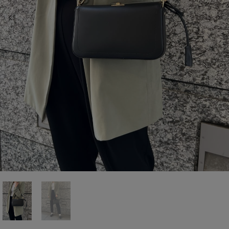
前の画像
次