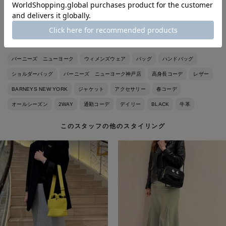
入学式、卒業式用でもお探しな方は是非こちらのバッグも店頭で
ご覧になられてみてください！
バーニーズ ニューヨーク
ウィメンズウェア
バッグ
ハンドバッグ
ショルダーバッグ
バーニーズ ニューヨーク神戸店
高身長コーデ
レザー
BARNEYS NEW YORK
ジャケット
アクセサリー
春コーデ
オールシーズン
2WAY
通勤コーデ
デイリー
BLACK
牛革
このスタッフの他のスタイリング