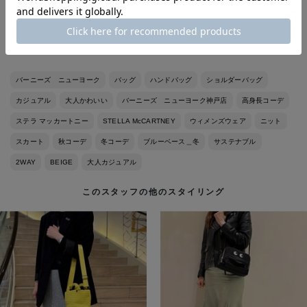
らと思います！
バーニーズ ニューヨーク
バッグ
ハンドバッグ
ショルダーバッグ
カジュアル
大人かわいい
バーニーズ ニューヨーク神戸店
高身長コーデ
ステラ マッカートニー
STELLA McCARTNEY
ウィメンズウェア
ニット
スカート
秋コーデ
冬コーデ
ブルーベース＿冬
サステナブル
2WAY
BEIGE
大人カジュアル
このスタッフの他のスタイリング