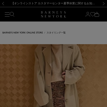
熊本県を中心とした地震の影響によるお荷物のお届けについて
【夏季休業に伴う出荷一時停止のお知らせ】(2026.8.7)
【夏季休業に伴う出荷一時停止のお知らせ】(2026.8.7)
【開催中】SUMMER SALEのご案内・ご注意事項
【オンラインストア カスタマーセンター夏季休業に関するお知らせ】（2026.8.7）
新規登録のお客様も対象！＜MY BARNEYS＞会員のお客様は11,000円（税込）以上のお買上げで常時送料無料！お買い物の際は会員登録を！
【夏季休業に伴う返品・交換承り一時停止のお知らせ】（2026.8.5）
新規登録のお客様も対象！＜MY BARNEYS＞会員のお客様は11,000円（税込）以上のお買上げで常時送料無料！お買い物の際は会員登録を！
前の画像
次の
BARNEYS NEW YORK ONLINE STORE
スタイリング一覧