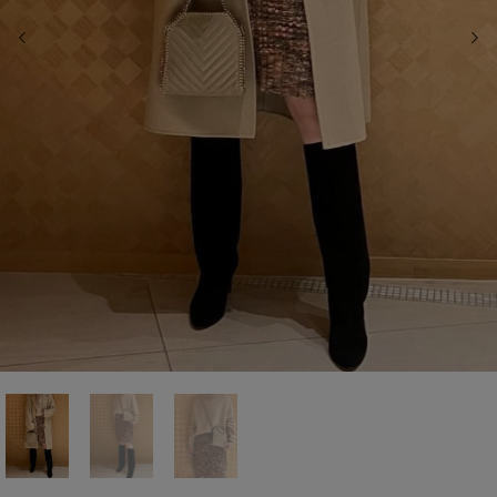
前の画像
次