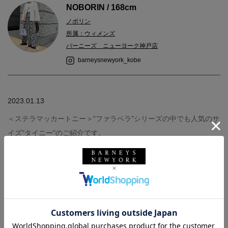
NOBORIN / 168cm
ノボリン
所属：ウィメンズ
バーニーズ ニューヨーク神戸店
barneysnewyork_kobe
2023.01.13
＜ステラマッカートニー＞"ファラベラ"シリーズの中でも人気のサ
イズ"タイニー"のご紹介です。
キルティングのデザインが大人っぽく、ゴールドチェーンがゴー
ジャス感が出ますが、敢えてデニムなどカジュアルなコーディネ
ートにも合わせて持っていただくのもおすすめです〇
サイズ感やバランスなど、こちらの写真で参考にしていただけた