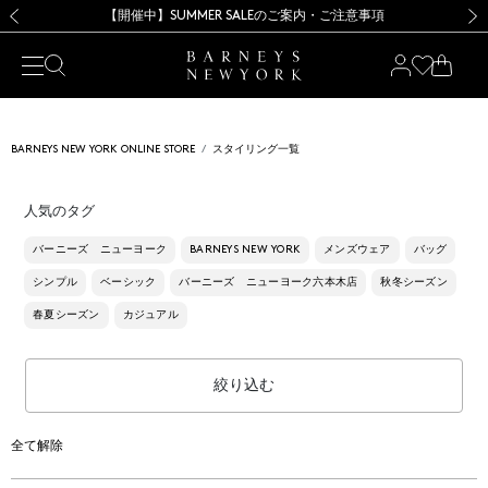
熊本県を中心とした地震の影響によるお荷物のお届けについて
【夏季休業に伴う出荷一時停止のお知らせ】(2026.8.7)
【夏季休業に伴う出荷一時停止のお知らせ】(2026.8.7)
【開催中】SUMMER SALEのご案内・ご注意事項
【オンラインストア カスタマーセンター夏季休業に関するお知らせ】（2026.8.7）
新規登録のお客様も対象！＜MY BARNEYS＞会員のお客様は11,000円（税込）以上のお買上げで常時送料無料！お買い物の際は会員登録を！
【夏季休業に伴う返品・交換承り一時停止のお知らせ】（2026.8.5）
新規登録のお客様も対象！＜MY BARNEYS＞会員のお客様は11,000円（税込）以上のお買上げで常時送料無料！お買い物の際は会員登録を！
前の画像
次の
BARNEYS NEW YORK ONLINE STORE
スタイリング一覧
人気のタグ
バーニーズ ニューヨーク
BARNEYS NEW YORK
メンズウェア
バッグ
シンプル
ベーシック
バーニーズ ニューヨーク六本木店
秋冬シーズン
春夏シーズン
カジュアル
絞り込む
全て解除