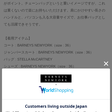
がポイント。チェーンバッグというと重いイメージですが、これ
は重くないので楽にお持ちいただけます。肩にかけやすい長さの
ハンドルと、パソコンも入る大容量サイズで、お仕事バッグとし
ても活躍できそうです。
【着用アイテム】
コート : BARNEYS NEWYORK（size : 36）
ジャンパースカート : BARNEYS NEWYORK（size : 36）
バッグ : STELLA McCARTNEY
シューズ : BARNEYS NEWYORK（size : 36）
トップス : DEMYLEE
【スタッフ情報】
身長 : 161cm
普段の着用サイズ : 標準より少し小さめが多いです
骨格 : ウェーブ