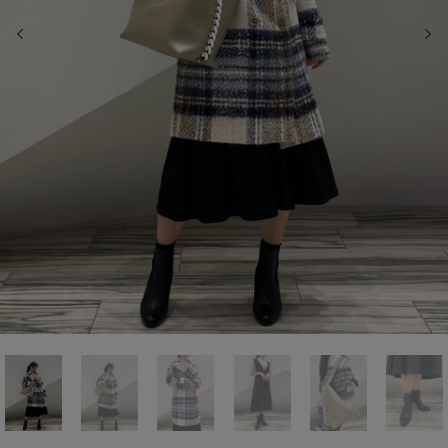
前の画像
次