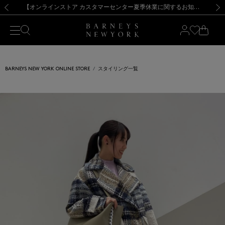
熊本県を中心とした地震の影響によるお荷物のお届けについて
【夏季休業に伴う出荷一時停止のお知らせ】(2026.8.7)
【夏季休業に伴う出荷一時停止のお知らせ】(2026.8.7)
【開催中】SUMMER SALEのご案内・ご注意事項
【オンラインストア カスタマーセンター夏季休業に関するお知らせ】（2026.8.7）
新規登録のお客様も対象！＜MY BARNEYS＞会員のお客様は11,000円（税込）以上のお買上げで常時送料無料！お買い物の際は会員登録を！
【夏季休業に伴う返品・交換承り一時停止のお知らせ】（2026.8.5）
新規登録のお客様も対象！＜MY BARNEYS＞会員のお客様は11,000円（税込）以上のお買上げで常時送料無料！お買い物の際は会員登録を！
前の画像
次の
BARNEYS NEW YORK ONLINE STORE
スタイリング一覧