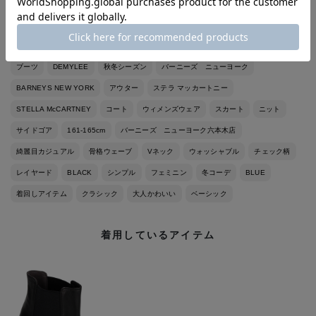
ジャケット
ドレス
トートバッグ
バッグ
ワンピース
デミリー
ブーツ
DEMYLEE
秋冬シーズン
バーニーズ ニューヨーク
BARNEYS NEW YORK
アウター
ステラ マッカートニー
STELLA McCARTNEY
コート
ウィメンズウェア
スカート
ニット
サイドゴア
161-165cm
バーニーズ ニューヨーク六本木店
綺麗目カジュアル
骨格ウェーブ
Vネック
ウォッシャブル
チェック柄
レイヤード
BLACK
シンプル
フェミニン
冬コーデ
BLUE
着回しアイテム
クラシック
大人かわいい
ベーシック
着用しているアイテム