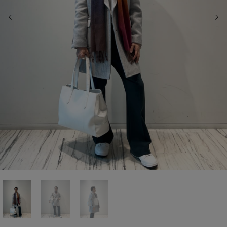
前の画像
次