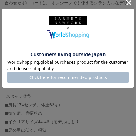
合わせたポロコートは、オンシーンでも使えるクラシカルなデザ
インながら、軽い着心地や生地のソフトな質感はカジュアルコー
ディネートにも相性抜群です。マフラーの色が鮮やかに見えるラ
イトグレーをチョイスしました。
outer :BARNEYS NEW YORK（着用サイズ 46）
scarf :BARNEYS NEW YORK
bag :PELLE MORBIDA（※六本木店で好評展開中です。）
その他 :私物
-スタッフ体型-
◼︎身長174センチ、体重62キロ
◼︎撫で肩、肩幅狭め
◼︎イタリアサイズ44-46（モデルにより）
◼︎足の甲は低く、幅狭