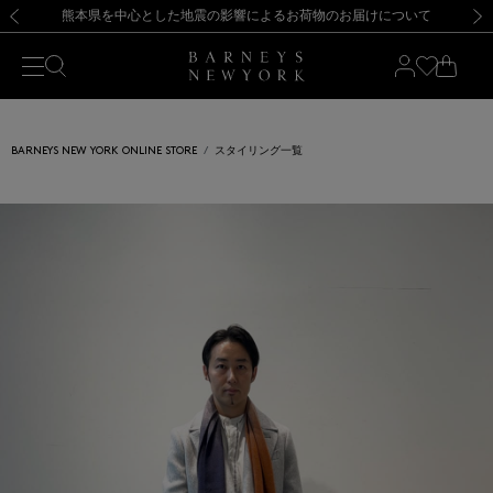
熊本県を中心とした地震の影響によるお荷物のお届けについて
【開催中】SUMMER SALEのご案内・ご注意事項
新規登録のお客様も対象！＜MY BARNEYS＞会員のお客様は11,000円（税込）以上のお買上げで常時送料無料！お買い物の際は会員登録を！
【夏季休業に伴う返品・交換承り一時停止のお知らせ】（2026.8.5）
新規登録のお客様も対象！＜MY BARNEYS＞会員のお客様は11,000円（税込）以上のお買上げで常時送料無料！お買い物の際は会員登録を！
【夏季休業に伴う返品・交換承り一時停止のお知らせ】（2026.8.5）
前の画像
次の
BARNEYS NEW YORK ONLINE STORE
スタイリング一覧