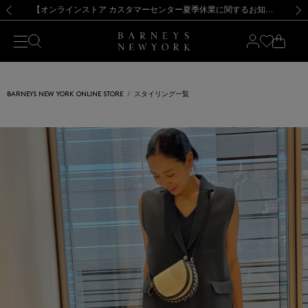
熊本県を中心とした地震の影響によるお荷物のお届けについて
【夏季休業に伴う出荷一時停止のお知らせ】(2026.8.7)
【夏季休業に伴う出荷一時停止のお知らせ】(2026.8.7)
【開催中】SUMMER SALEのご案内・ご注意事項
【オンラインストア カスタマーセンター夏季休業に関するお知らせ】（2026.8.7）
新規登録のお客様も対象！＜MY BARNEYS＞会員のお客様は11,000円（税込）以上のお買上げで常時送料無料！お買い物の際は会員登録を！
【夏季休業に伴う返品・交換承り一時停止のお知らせ】（2026.8.5）
新規登録のお客様も対象！＜MY BARNEYS＞会員のお客様は11,000円（税込）以上のお買上げで常時送料無料！お買い物の際は会員登録を！
前の画像
次の
BARNEYS NEW YORK ONLINE STORE
スタイリング一覧