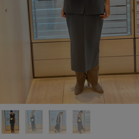
前の画像
次