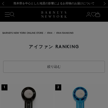
熊本県を中心とした地震の影響によるお荷物のお届けについて
【開催中】SUMMER SALEのご案内・ご注意事項
新規登録のお客様も対象！＜MY BARNEYS＞会員のお客様は11,000円（税込）以上のお買上げで常時送料無料！お買い物の際は会員登録を！
【夏季休業に伴う返品・交換承り一時停止のお知らせ】（2026.8.5）
新規登録のお客様も対象！＜MY BARNEYS＞会員のお客様は11,000円（税込）以上のお買上げで常時送料無料！お買い物の際は会員登録を！
【夏季休業に伴う返品・交換承り一時停止のお知らせ】（2026.8.5）
前の画像
次の
BARNEYS NEW YORK ONLINE STORE
IFAN
IFAN RANKING
アイファン RANKING
絞り込む
1
2