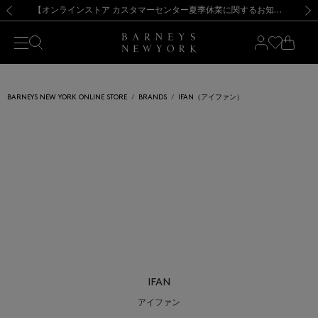
熊本県を中心とした地震の影響によるお荷物のお届けについて
【夏季休業に伴う出荷一時停止のお知らせ】(2026.8.7)
【夏季休業に伴う出荷一時停止のお知らせ】(2026.8.7)
【開催中】SUMMER SALEのご案内・ご注意事項
【オンラインストア カスタマーセンター夏季休業に関するお知らせ】（2026.8.7）
新規登録のお客様も対象！＜MY BARNEYS＞会員のお客様は11,000円（税込）以上のお買上げで常時送料無料！お買い物の際は会員登録を！
【夏季休業に伴う返品・交換承り一時停止のお知らせ】（2026.8.5）
新規登録のお客様も対象！＜MY BARNEYS＞会員のお客様は11,000円（税込）以上のお買上げで常時送料無料！お買い物の際は会員登録を！
前の画像
次の
BARNEYS NEW YORK ONLINE STORE
BRANDS
IFAN（アイファン）
IFAN
アイファン