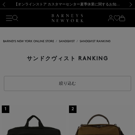
熊本県を中心とした地震の影響によるお荷物のお届けについて
【夏季休業に伴う出荷一時停止のお知らせ】(2026.8.7)
【夏季休業に伴う出荷一時停止のお知らせ】(2026.8.7)
【開催中】SUMMER SALEのご案内・ご注意事項
【オンラインストア カスタマーセンター夏季休業に関するお知らせ】（2026.8.7）
新規登録のお客様も対象！＜MY BARNEYS＞会員のお客様は11,000円（税込）以上のお買上げで常時送料無料！お買い物の際は会員登録を！
【夏季休業に伴う返品・交換承り一時停止のお知らせ】（2026.8.5）
新規登録のお客様も対象！＜MY BARNEYS＞会員のお客様は11,000円（税込）以上のお買上げで常時送料無料！お買い物の際は会員登録を！
前の画像
次の
BARNEYS NEW YORK ONLINE STORE
SANDQVIST
SANDQVIST RANKING
サンドクヴィスト RANKING
絞り込む
1
2