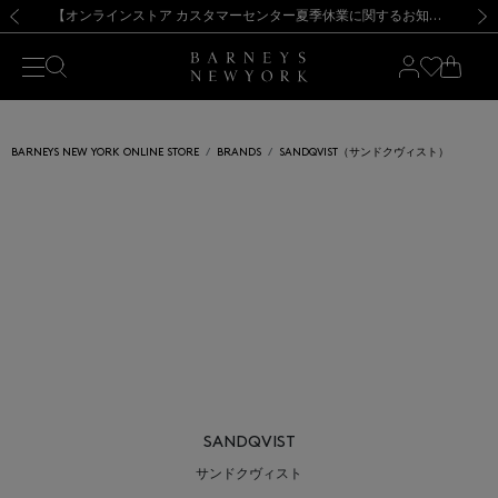
熊本県を中心とした地震の影響によるお荷物のお届けについて
【夏季休業に伴う出荷一時停止のお知らせ】(2026.8.7)
【夏季休業に伴う出荷一時停止のお知らせ】(2026.8.7)
【開催中】SUMMER SALEのご案内・ご注意事項
【オンラインストア カスタマーセンター夏季休業に関するお知らせ】（2026.8.7）
新規登録のお客様も対象！＜MY BARNEYS＞会員のお客様は11,000円（税込）以上のお買上げで常時送料無料！お買い物の際は会員登録を！
【夏季休業に伴う返品・交換承り一時停止のお知らせ】（2026.8.5）
新規登録のお客様も対象！＜MY BARNEYS＞会員のお客様は11,000円（税込）以上のお買上げで常時送料無料！お買い物の際は会員登録を！
前の画像
次の
BARNEYS NEW YORK ONLINE STORE
BRANDS
SANDQVIST（サンドクヴィスト）
SANDQVIST
サンドクヴィスト