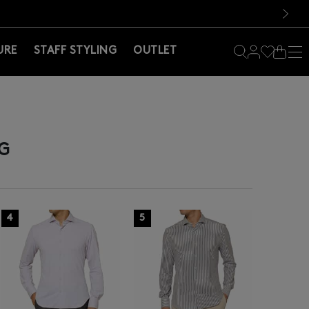
料！お買い物の際は会員登録を！
料！お買い物の際は会員登録を！
次の画像
URE
STAFF STYLING
OUTLET
G
4
5