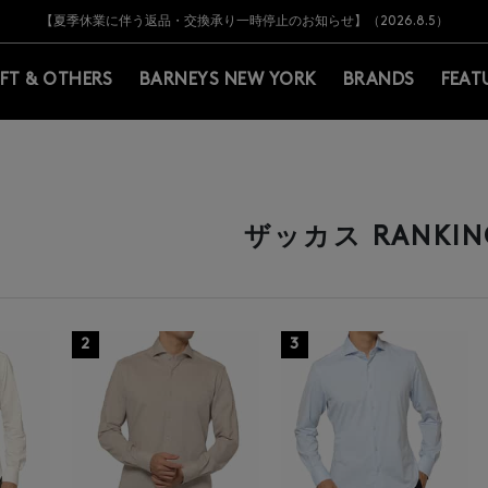
Y BARNEYS＞会員のお客様は11,000円（税込）以上のお買上げで常時送料無
Y BARNEYS＞会員のお客様は11,000円（税込）以上のお買上げで常時送料無
【夏季休業に伴う返品・交換承り一時停止のお知らせ】（2026.8.5）
【夏季休業に伴う返品・交換承り一時停止のお知らせ】（2026.8.5）
熊本県を中心とした地震の影響によるお荷物のお届けについて
【開催中】SUMMER SALEのご案内・ご注意事項
IFT & OTHERS
BARNEYS NEW YORK
BRANDS
FEAT
ザッカス RANKIN
2
3