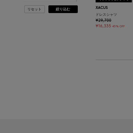
XACUS
リセット
絞り込む
ADLIN HUE
ドレスシャツ
¥29,700
¥16,335
ADVISORY BOARD
45% OFF
CRYSTALS
AESOP
AETA
AKIKO OGAWA.
ALBERT THURSTON
ALESSANDRO
GHERARDI