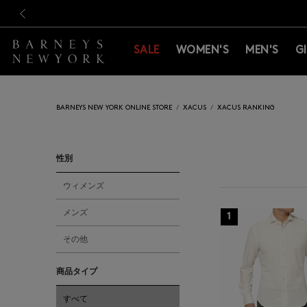
新規登録のお客様も対象！＜M
新規登録のお客様も対象！＜M
前の画像
SALE
WOMEN'S
MEN'S
G
BARNEYS NEW YORK ONLINE STORE
XACUS
XACUS RANKING
性別
ウィメンズ
メンズ
1
その他
商品タイプ
すべて