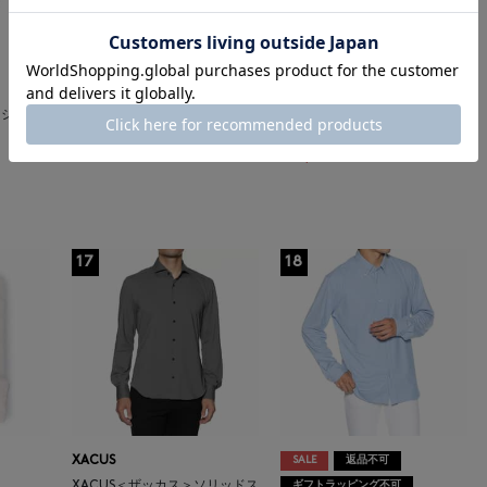
XACUS
SALE
返品不可
XACUS＜ザッカス＞ストレッチ
ギフトラッピング不可
半袖シャツ
XACUS
¥33,000
カジュア
ジャカードシャツ
¥29,700
¥16,335
45% OFF
17
18
XACUS
SALE
返品不可
XACUS＜ザッカス＞ソリッドス
ギフトラッピング不可