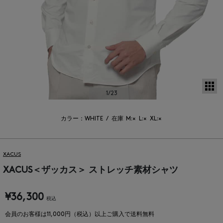
サ
1
/23
カラー：WHITE
/
在庫
M:×
L:×
XL:×
XACUS
XACUS＜ザッカス＞ ストレッチ素材シャツ
¥36,300
税込
会員のお客様は11,000円（税込）以上ご購入で送料無料