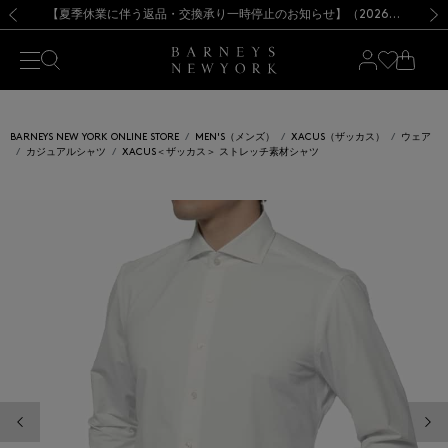
熊本県を中心とした地震の影響によるお荷物のお届けについて
【夏季休業に伴う出荷一時停止のお知らせ】(2026.8.7)
【夏季休業に伴う出荷一時停止のお知らせ】(2026.8.7)
【開催中】SUMMER SALEのご案内・ご注意事項
【オンラインストア カスタマーセンター夏季休業に関するお知らせ】（2026.8.7）
新規登録のお客様も対象！＜MY BARNEYS＞会員のお客様は11,000円（税込）以上のお買上げで常時送料無料！お買い物の際は会員登録を！
【夏季休業に伴う返品・交換承り一時停止のお知らせ】（2026.8.5）
新規登録のお客様も対象！＜MY BARNEYS＞会員のお客様は11,000円（税込）以上のお買上げで常時送料無料！お買い物の際は会員登録を！
前の画像
次の
BARNEYS NEW YORK ONLINE STORE
MEN'S（メンズ）
XACUS（ザッカス）
ウェア
カジュアルシャツ
XACUS＜ザッカス＞ ストレッチ素材シャツ
前の画像
次