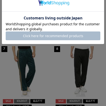
SALE
返品不可
SALE
SOLDOUT
返品不可
ギフトラッピング不可
ギフトラッピング不可
NEEDLES
NEEDLES
NEEDLES＜ニードルズ＞ カウボー
NEEDLES＜ニードルズ＞ トラック
イシャツジャケット
ジャケット
¥39,600
¥28,600
¥27,720
¥20,020
30% OFF
30% OFF
3
colors
7
8
SALE
SOLDOUT
返品不可
SALE
SOLDOUT
返品不可