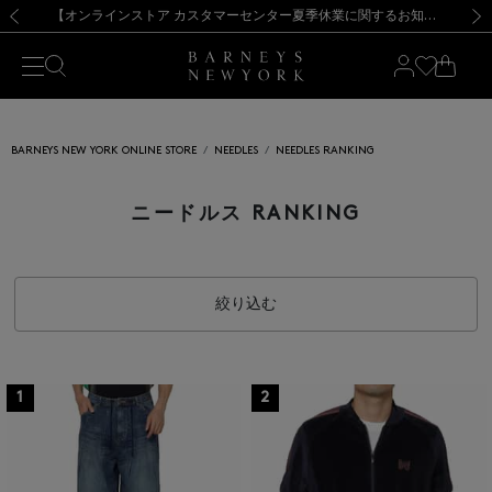
熊本県を中心とした地震の影響によるお荷物のお届けについて
【夏季休業に伴う出荷一時停止のお知らせ】(2026.8.7)
【夏季休業に伴う出荷一時停止のお知らせ】(2026.8.7)
【開催中】SUMMER SALEのご案内・ご注意事項
【オンラインストア カスタマーセンター夏季休業に関するお知らせ】（2026.8.7）
新規登録のお客様も対象！＜MY BARNEYS＞会員のお客様は11,000円（税込）以上のお買上げで常時送料無料！お買い物の際は会員登録を！
【夏季休業に伴う返品・交換承り一時停止のお知らせ】（2026.8.5）
新規登録のお客様も対象！＜MY BARNEYS＞会員のお客様は11,000円（税込）以上のお買上げで常時送料無料！お買い物の際は会員登録を！
前の画像
次の
BARNEYS NEW YORK ONLINE STORE
NEEDLES
NEEDLES RANKING
ニードルス RANKING
絞り込む
1
2