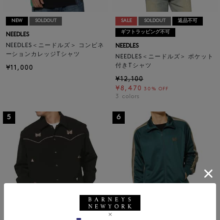
NEW
SOLDOUT
SALE
SOLDOUT
返品不可
ギフトラッピング不可
NEEDLES
NEEDLES＜ニードルズ＞ コンビネ
NEEDLES
ーションカレッジTシャツ
NEEDLES＜ニードルズ＞ ポケット
付きTシャツ
¥11,000
¥12,100
¥8,470
30% OFF
3
colors
5
6