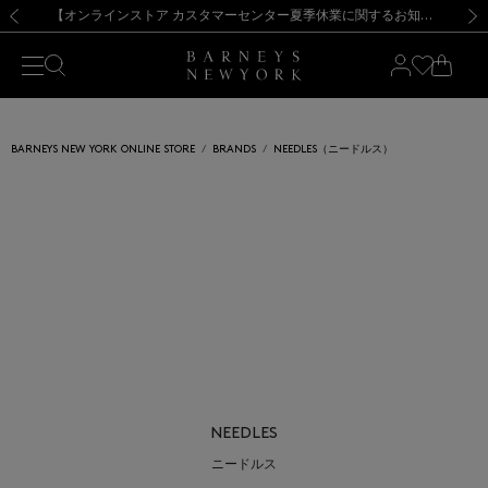
熊本県を中心とした地震の影響によるお荷物のお届けについて
【夏季休業に伴う出荷一時停止のお知らせ】(2026.8.7)
【夏季休業に伴う出荷一時停止のお知らせ】(2026.8.7)
【開催中】SUMMER SALEのご案内・ご注意事項
【オンラインストア カスタマーセンター夏季休業に関するお知らせ】（2026.8.7）
新規登録のお客様も対象！＜MY BARNEYS＞会員のお客様は11,000円（税込）以上のお買上げで常時送料無料！お買い物の際は会員登録を！
【夏季休業に伴う返品・交換承り一時停止のお知らせ】（2026.8.5）
新規登録のお客様も対象！＜MY BARNEYS＞会員のお客様は11,000円（税込）以上のお買上げで常時送料無料！お買い物の際は会員登録を！
前の画像
次の
BARNEYS NEW YORK ONLINE STORE
BRANDS
NEEDLES（ニードルス）
NEEDLES
ニードルス