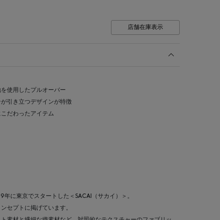
店舗在庫表示
地を使用したプルオーバー
ンが引き立つデザインが特徴
にこだわったアイテム
99年に東京でスタートした＜SACAI（サカイ）＞。
コンセプトに掲げています。
ット素材と繊細な織素材など、対照的なテクスチャーのファブリッ