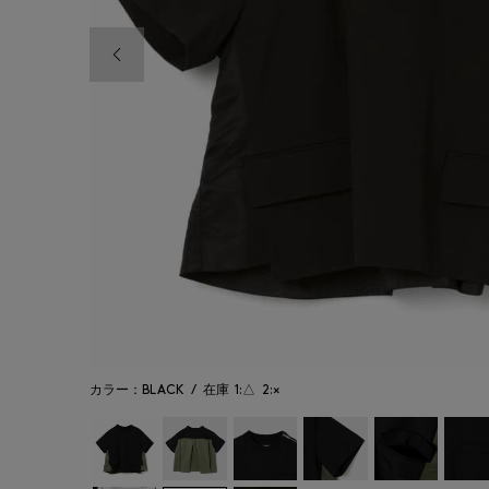
前の画像
カラー：BLACK
/
在庫
1:△
2:×