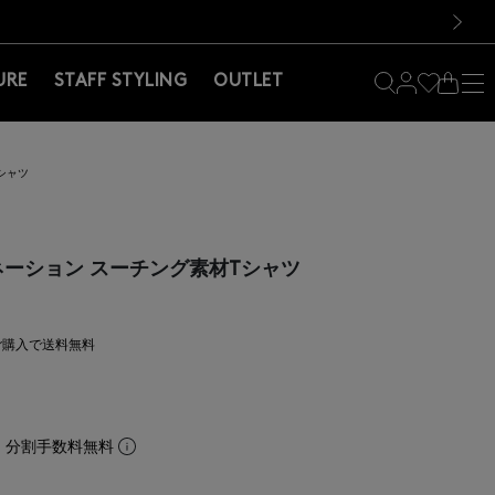
料！お買い物の際は会員登録を！
料！お買い物の際は会員登録を！
）
次の画像
URE
STAFF STYLING
OUTLET
シャツ
ビネーション スーチング素材Tシャツ
上ご購入で送料無料
。分割手数料無料