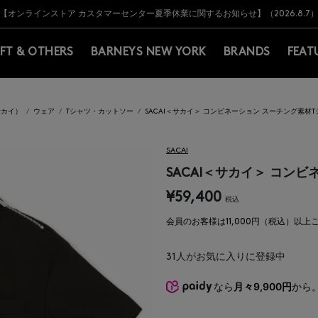
Y BARNEYS＞会員のお客様は11,000円（税込）以上のお買上げで常時送料無
Y BARNEYS＞会員のお客様は11,000円（税込）以上のお買上げで常時送料無
【オンラインストア カスタマーセンター夏季休業に関するお知らせ】（2026.8.7
【夏季休業に伴う返品・交換承り一時停止のお知らせ】（2026.8.5）
熊本県を中心とした地震の影響によるお荷物のお届けについて
【夏季休業に伴う出荷一時停止のお知らせ】(2026.8.7)
【夏季休業に伴う出荷一時停止のお知らせ】(2026.8.7)
【開催中】SUMMER SALEのご案内・ご注意事項
IFT & OTHERS
BARNEYS NEW YORK
BRANDS
FEAT
サカイ）
ウェア
Tシャツ・カットソー
SACAI＜サカイ＞ コンビネーション スーチング素材T
SACAI
SACAI＜サカイ＞ コン
¥59,400
税込
会員のお客様は11,000円（税込）以
31
人がお気に入りに登録中
なら
月々9,900円
から