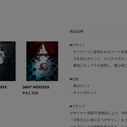
商品説明
■デザイン
・テーラードに使用されるスーツ生
・大き目なポケット、ロゴ入りボタ
・裏地にキュプラを使用し、着心地
■仕様
・胸ポケット
XXXX
SAINT MXXXXXX
・サイドポケット
¥42,900
■ブランド
デザイナー 阿部千登勢氏により、19
「日常の上に成り立つデザイン」を
ハイブリッドの発想を組み込み、ニ