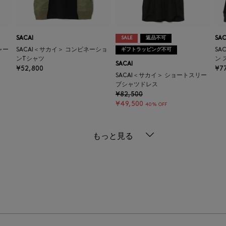
SACAI
SALE
返品不可
SAC
ャー
SACAI＜サカイ＞ コンビネーショ
ギフトラッピング不可
SA
ンTシャツ
ン
SACAI
¥52,800
¥7
SACAI＜サカイ＞ ショートスリー
ブシャツドレス
¥82,500
¥49,500
40% OFF
もっと見る