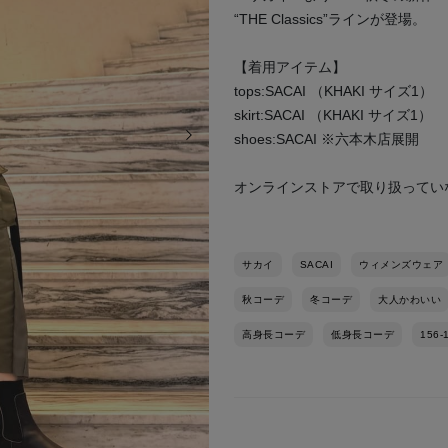
“THE Classics”ラインが登場。
【着用アイテム】
tops:SACAI （KHAKI サイズ1）
skirt:SACAI （KHAKI サイズ1）
次の画像
shoes:SACAI ※六本木店展開
オンラインストアで取り扱ってい
サカイ
SACAI
ウィメンズウェア
秋コーデ
冬コーデ
大人かわいい
高身長コーデ
低身長コーデ
156-