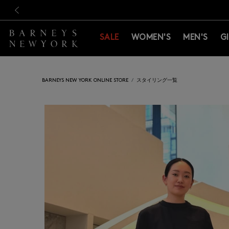
新規登録のお客様も対象！＜M
新規登録のお客様も対象！＜M
前の画像
SALE
WOMEN'S
MEN'S
G
BARNEYS NEW YORK ONLINE STORE
スタイリング一覧