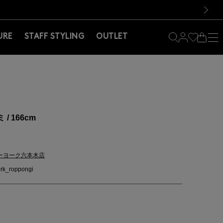
料！お買い物の際は会員登録を！
料！お買い物の際は会員登録を！
次の画像
URE
STAFF STYLING
OUTLET
/ 166cm
ーヨーク六本木店
rk_roppongi