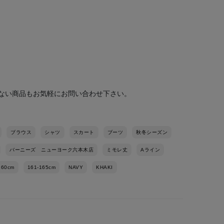
ない商品もお気軽にお問い合わせ下さい。
ブラウス
シャツ
スカート
ブーツ
秋冬シーズン
バーニーズ ニューヨーク六本木店
ミモレ丈
Aライン
160cm
161-165cm
NAVY
KHAKI