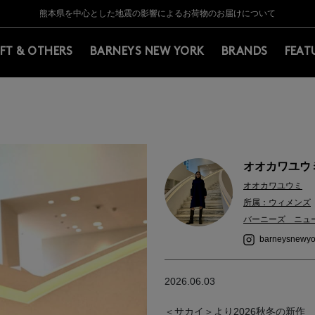
Y BARNEYS＞会員のお客様は11,000円（税込）以上のお買上げで常時送料無
Y BARNEYS＞会員のお客様は11,000円（税込）以上のお買上げで常時送料無
【夏季休業に伴う返品・交換承り一時停止のお知らせ】（2026.8.5）
【夏季休業に伴う返品・交換承り一時停止のお知らせ】（2026.8.5）
熊本県を中心とした地震の影響によるお荷物のお届けについて
【開催中】SUMMER SALEのご案内・ご注意事項
IFT & OTHERS
BARNEYS NEW YORK
BRANDS
FEAT
オオカワユウミ 
オオカワユウミ
所属：ウィメンズ
バーニーズ ニュ
barneysnewyo
2026.06.03
＜サカイ＞より2026秋冬の新作