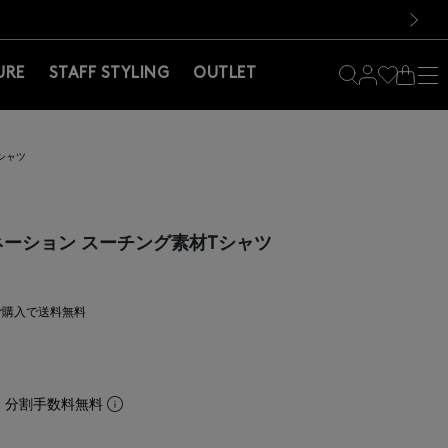
料！お買い物の際は会員登録を！
料！お買い物の際は会員登録を！
次の画像
URE
STAFF STYLING
OUTLET
シャツ
ビネーション スーチング素材Tシャツ
上ご購入で送料無料
。分割手数料無料