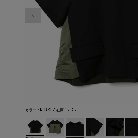
前の画像
カラー：KHAKI
/
在庫
1:×
2:×