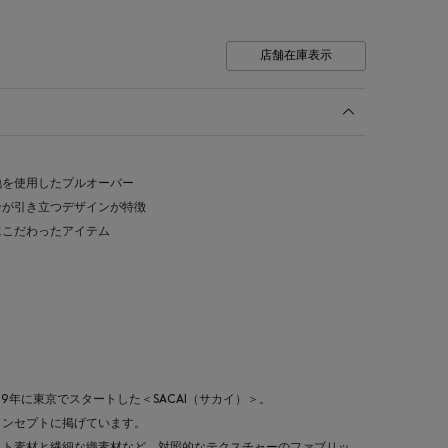
店舗在庫表示
地を使用したプルオーバー
ンが引き立つデザインが特徴
にこだわったアイテム
99年に東京でスタートした＜SACAI（サカイ）＞。
コンセプトに掲げています。
ット素材と繊細な織素材など、対照的なテクスチャーのファブリッ