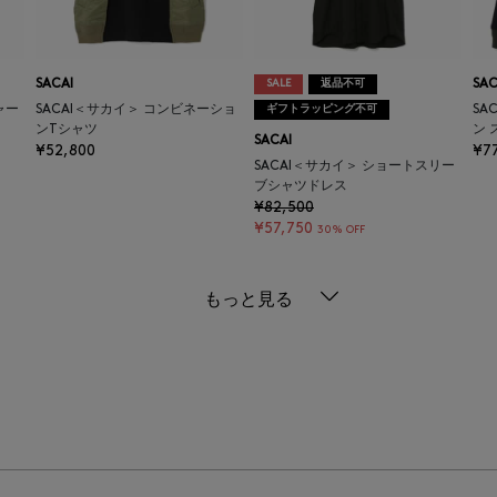
SACAI
SALE
返品不可
SAC
ャー
SACAI＜サカイ＞ コンビネーショ
ギフトラッピング不可
SA
ンTシャツ
ン
SACAI
¥52,800
¥7
SACAI＜サカイ＞ ショートスリー
ブシャツドレス
¥82,500
¥57,750
30% OFF
もっと見る