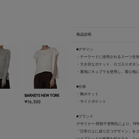
商品説明
■デザイン
・テーラードに使用されるスーツ生
・大き目なポケット、ロゴ入りボタ
・裏地にキュプラを使用し、着心地
■仕様
・胸ポケット
BARNEYS NEW YORK
・サイドポケット
¥16,500
■ブランド
デザイナー 阿部千登勢氏により、19
「日常の上に成り立つデザイン」を
ハイブリッドの発想を組み込み、ニ