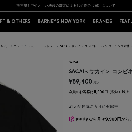
Y BARNEYS＞会員のお客様は11,000円（税込）以上のお買上げで常時送料無
Y BARNEYS＞会員のお客様は11,000円（税込）以上のお買上げで常時送料無
【夏季休業に伴う返品・交換承り一時停止のお知らせ】（2026.8.5）
【夏季休業に伴う返品・交換承り一時停止のお知らせ】（2026.8.5）
熊本県を中心とした地震の影響によるお荷物のお届けについて
【開催中】SUMMER SALEのご案内・ご注意事項
IFT & OTHERS
BARNEYS NEW YORK
BRANDS
FEAT
サカイ）
ウェア
Tシャツ・カットソー
SACAI＜サカイ＞ コンビネーション スーチング素材T
SACAI
SACAI＜サカイ＞ コン
¥59,400
税込
会員のお客様は11,000円（税込）以
31
人がお気に入りに登録中
なら
月々9,900円
から