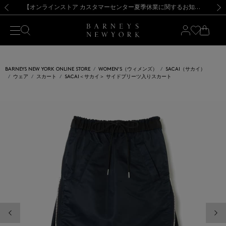
熊本県を中心とした地震の影響によるお荷物のお届けについて
【夏季休業に伴う出荷一時停止のお知らせ】(2026.8.7)
【夏季休業に伴う出荷一時停止のお知らせ】(2026.8.7)
【開催中】SUMMER SALEのご案内・ご注意事項
【オンラインストア カスタマーセンター夏季休業に関するお知らせ】（2026.8.7）
新規登録のお客様も対象！＜MY BARNEYS＞会員のお客様は11,000円（税込）以上のお買上げで常時送料無料！お買い物の際は会員登録を！
【夏季休業に伴う返品・交換承り一時停止のお知らせ】（2026.8.5）
新規登録のお客様も対象！＜MY BARNEYS＞会員のお客様は11,000円（税込）以上のお買上げで常時送料無料！お買い物の際は会員登録を！
前の画像
次の
BARNEYS NEW YORK ONLINE STORE
WOMEN'S（ウィメンズ）
SACAI（サカイ）
ウェア
スカート
SACAI＜サカイ＞ サイドプリーツ入りスカート
前の画像
次