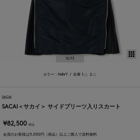
サ
10
/13
カラー：NAVY
/
在庫
1:△
2:△
SACAI
SACAI＜サカイ＞ サイドプリーツ入りスカート
¥82,500
税込
会員のお客様は11,000円（税込）以上ご購入で送料無料