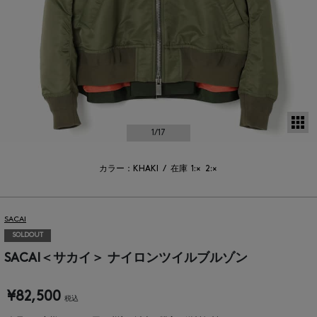
サ
1
/17
カラー：KHAKI
/
在庫
1:×
2:×
SACAI
SOLDOUT
SACAI＜サカイ＞ ナイロンツイルブルゾン
¥82,500
税込