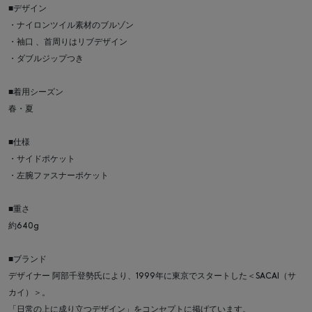
■デザイン
・ナイロンツイル素材のブルゾン
・袖口 、首周りはリブデザイン
・ダブルジップつき
■着用シーズン
春・夏
■仕様
・サイドポケット
・左腕ファスナーポケット
■重さ
約640g
■ブランド
デザイナー 阿部千登勢氏により、1999年に東京でスタートした＜SACAI（サ
カイ）＞。
「日常の上に成り立つデザイン」をコンセプトに掲げています。