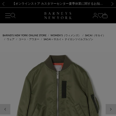
熊本県を中心とした地震の影響によるお荷物のお届けについて
【夏季休業に伴う出荷一時停止のお知らせ】(2026.8.7)
【夏季休業に伴う出荷一時停止のお知らせ】(2026.8.7)
【開催中】SUMMER SALEのご案内・ご注意事項
【オンラインストア カスタマーセンター夏季休業に関するお知らせ】（2026.8.7）
新規登録のお客様も対象！＜MY BARNEYS＞会員のお客様は11,000円（税込）以上のお買上げで常時送料無料！お買い物の際は会員登録を！
【夏季休業に伴う返品・交換承り一時停止のお知らせ】（2026.8.5）
新規登録のお客様も対象！＜MY BARNEYS＞会員のお客様は11,000円（税込）以上のお買上げで常時送料無料！お買い物の際は会員登録を！
前の画像
次の
BARNEYS NEW YORK ONLINE STORE
WOMEN'S（ウィメンズ）
SACAI（サカイ）
ウェア
コート・アウター
SACAI＜サカイ＞ ナイロンツイルブルゾン
前の画像
次