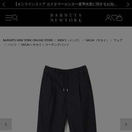
熊本県を中心とした地震の影響によるお荷物のお届けについて
【夏季休業に伴う出荷一時停止のお知らせ】(2026.8.7)
【夏季休業に伴う出荷一時停止のお知らせ】(2026.8.7)
【開催中】SUMMER SALEのご案内・ご注意事項
【オンラインストア カスタマーセンター夏季休業に関するお知らせ】（2026.8.7）
新規登録のお客様も対象！＜MY BARNEYS＞会員のお客様は11,000円（税込）以上のお買上げで常時送料無料！お買い物の際は会員登録を！
【夏季休業に伴う返品・交換承り一時停止のお知らせ】（2026.8.5）
新規登録のお客様も対象！＜MY BARNEYS＞会員のお客様は11,000円（税込）以上のお買上げで常時送料無料！お買い物の際は会員登録を！
前の画像
次の
BARNEYS NEW YORK ONLINE STORE
MEN'S（メンズ）
SACAI（サカイ）
ウェア
パンツ
SACAI＜サカイ＞ スーチングパンツ
前の画像
次