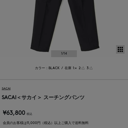
サ
1
/14
カラー：BLACK
/
在庫
1:×
2:△
3:△
SACAI
SACAI＜サカイ＞ スーチングパンツ
¥63,800
税込
会員のお客様は11,000円（税込）以上ご購入で送料無料