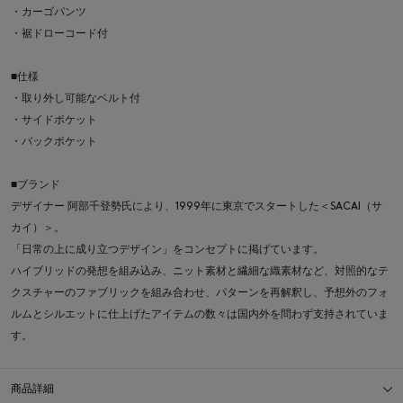
・カーゴパンツ
・裾ドローコード付
■仕様
・取り外し可能なベルト付
・サイドポケット
・バックポケット
■ブランド
デザイナー 阿部千登勢氏により、1999年に東京でスタートした＜SACAI（サ
カイ）＞。
「日常の上に成り立つデザイン」をコンセプトに掲げています。
ハイブリッドの発想を組み込み、ニット素材と繊細な織素材など、対照的なテ
クスチャーのファブリックを組み合わせ、パターンを再解釈し、予想外のフォ
ルムとシルエットに仕上げたアイテムの数々は国内外を問わず支持されていま
す。
商品詳細