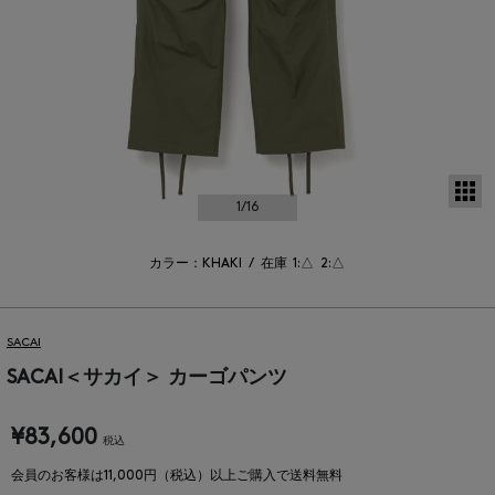
サ
1
/16
カラー：KHAKI
/
在庫
1:△
2:△
SACAI
SACAI＜サカイ＞ カーゴパンツ
¥83,600
税込
会員のお客様は11,000円（税込）以上ご購入で送料無料