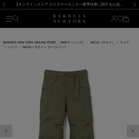
熊本県を中心とした地震の影響によるお荷物のお届けについて
【夏季休業に伴う出荷一時停止のお知らせ】(2026.8.7)
【夏季休業に伴う出荷一時停止のお知らせ】(2026.8.7)
【開催中】SUMMER SALEのご案内・ご注意事項
【オンラインストア カスタマーセンター夏季休業に関するお知らせ】（2026.8.7）
新規登録のお客様も対象！＜MY BARNEYS＞会員のお客様は11,000円（税込）以上のお買上げで常時送料無料！お買い物の際は会員登録を！
【夏季休業に伴う返品・交換承り一時停止のお知らせ】（2026.8.5）
新規登録のお客様も対象！＜MY BARNEYS＞会員のお客様は11,000円（税込）以上のお買上げで常時送料無料！お買い物の際は会員登録を！
前の画像
次の
BARNEYS NEW YORK ONLINE STORE
MEN'S（メンズ）
SACAI（サカイ）
ウェア
パンツ
SACAI＜サカイ＞ カーゴパンツ
前の画像
次