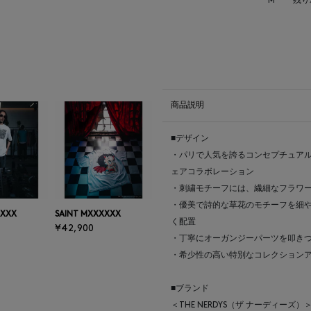
M
残り
商品説明
■デザイン
・パリで人気を誇るコンセプチュアル
ェアコラボレーション
・刺繍モチーフには、繊細なフラワ
・優美で詩的な草花のモチーフを細や
XXXX
SAINT MXXXXXX
く配置
¥42,900
・丁寧にオーガンジーパーツを叩き
・希少性の高い特別なコレクション
■ブランド
＜THE NERDYS（ザ ナーディー