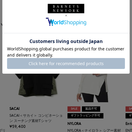
います
SACAI
SALE
返品不可
SA
SACAI＜サカイ＞ コンビネーショ
ギフトラッピング不可
ギ
ン スーチング素材Tシャツ
NYLORA
Ent
¥59,400
プリ
NYLORA＜ナイロラ＞ シアー素材
EN