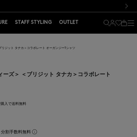
料！お買い物の際は会員登録を！
料！お買い物の際は会員登録を！
）
次の画像
URE
STAFF STYLING
OUTLET
＞ ＜ブリジット タナカ＞コラボレート オーガンジーTシャツ
ナーディーズ＞ ＜ブリジット タナカ＞コラボレート
上ご購入で送料無料
。分割手数料無料