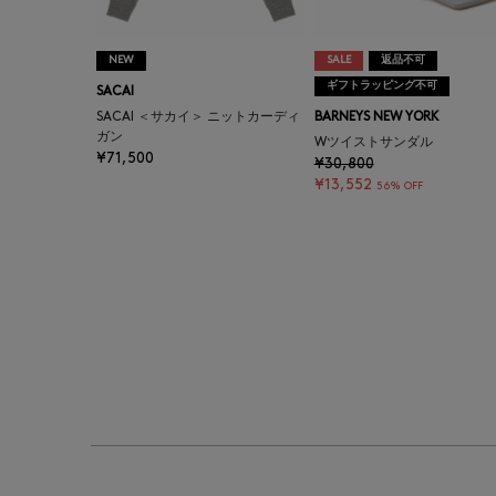
NEW
SALE
返品不可
ギフトラッピング不可
SACAI
SACAI ＜サカイ＞ ニットカーディ
BARNEYS NEW YORK
ガン
Wツイストサンダル
¥71,500
¥30,800
¥13,552
56% OFF