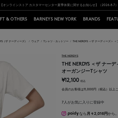
Y BARNEYS＞会員のお客様は11,000円（税込）以上のお買上げで常時送料無
Y BARNEYS＞会員のお客様は11,000円（税込）以上のお買上げで常時送料無
【オンラインストア カスタマーセンター夏季休業に関するお知らせ】（2026.8.7
【夏季休業に伴う返品・交換承り一時停止のお知らせ】（2026.8.5）
熊本県を中心とした地震の影響によるお荷物のお届けについて
【夏季休業に伴う出荷一時停止のお知らせ】(2026.8.7)
【夏季休業に伴う出荷一時停止のお知らせ】(2026.8.7)
【開催中】SUMMER SALEのご案内・ご注意事項
IFT & OTHERS
BARNEYS NEW YORK
BRANDS
FEAT
RDYS（ザ ナーディーズ）
ウェア
Tシャツ・カットソー
THE NERDYS ＜ザ ナーディーズ
THE NERDYS
THE NERDYS ＜ザ 
オーガンジーTシャツ
¥12,100
税込
会員のお客様は11,000円（税込）以
7
人がお気に入りに登録中
なら
月々2,016円
から