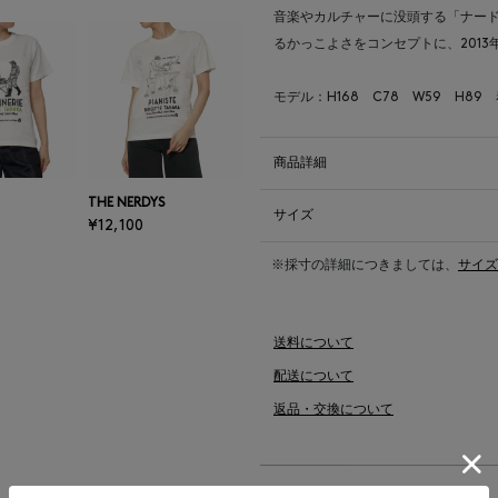
音楽やカルチャーに没頭する「ナー
るかっこよさをコンセプトに、201
モデル：H168 C78 W59 H89
商品詳細
THE NERDYS
サイズ
¥12,100
※採寸の詳細につきましては、
サイズ
送料について
配送について
返品・交換について