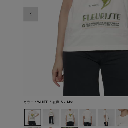
前の画像
カラー：WHITE
/
在庫
S:×
M:×