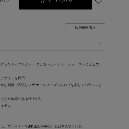
カートに入れる
わずか
店舗在庫表示
ブランド＜ブリジット タナカ＞と＜ザ ナーディーズ＞によるウ
ーデザインを採用
かな刺繍で表現し＜ザ ナーディーズ＞のロゴを美しくバランスよ
つけた立体感のある仕上がり
アイテム
ズ）＞は、デザイナーNERKLE氏が手掛ける日本のブランド。