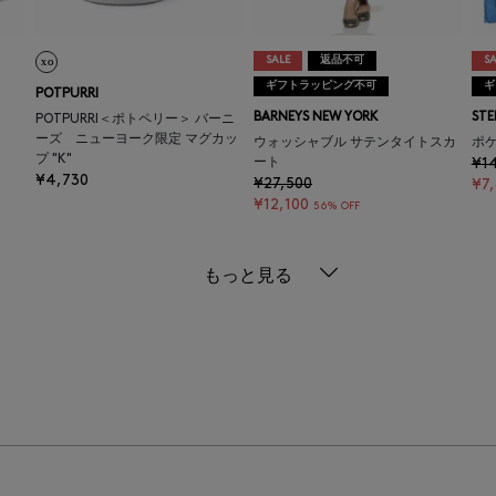
SALE
返品不可
SA
ギフトラッピング不可
ギ
POTPURRI
BARNEYS NEW YORK
STE
POTPURRI＜ポトペリー＞ バーニ
ーズ ニューヨーク限定 マグカッ
ウォッシャブル サテンタイトスカ
ポ
プ "K"
ート
¥1
¥4,730
¥27,500
¥7
¥12,100
56% OFF
もっと見る