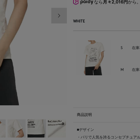
なら
月々2,016円
から
次の画像
WHITE
S
在庫
M
在庫
商品説明
■デザイン
・パリで人気を誇るコンセプチュアル