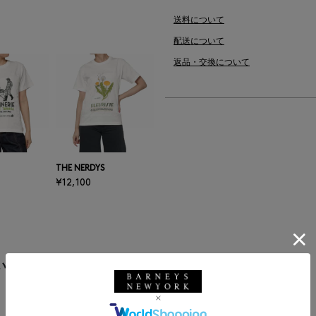
送料について
配送について
返品・交換について
THE NERDYS
¥12,100
います