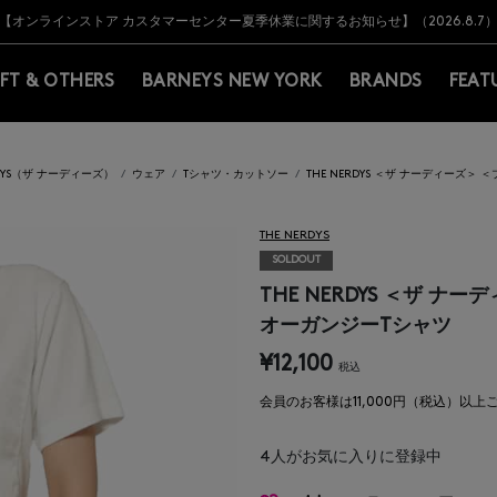
Y BARNEYS＞会員のお客様は11,000円（税込）以上のお買上げで常時送料無
Y BARNEYS＞会員のお客様は11,000円（税込）以上のお買上げで常時送料無
【オンラインストア カスタマーセンター夏季休業に関するお知らせ】（2026.8.7
【夏季休業に伴う返品・交換承り一時停止のお知らせ】（2026.8.5）
熊本県を中心とした地震の影響によるお荷物のお届けについて
【夏季休業に伴う出荷一時停止のお知らせ】(2026.8.7)
【夏季休業に伴う出荷一時停止のお知らせ】(2026.8.7)
【開催中】SUMMER SALEのご案内・ご注意事項
IFT & OTHERS
BARNEYS NEW YORK
BRANDS
FEAT
RDYS（ザ ナーディーズ）
ウェア
Tシャツ・カットソー
THE NERDYS ＜ザ ナーディーズ
THE NERDYS
SOLDOUT
THE NERDYS ＜ザ 
オーガンジーTシャツ
¥12,100
税込
会員のお客様は11,000円（税込）以
4
人がお気に入りに登録中