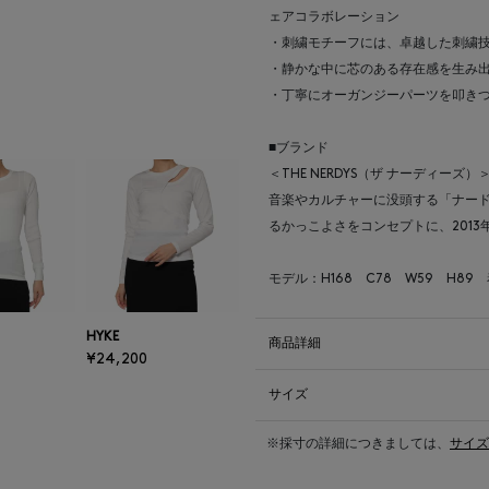
ェアコラボレーション
・刺繍モチーフには、卓越した刺繍
・静かな中に芯のある存在感を生み
・丁寧にオーガンジーパーツを叩き
■ブランド
＜THE NERDYS（ザ ナーディー
音楽やカルチャーに没頭する「ナー
るかっこよさをコンセプトに、201
モデル：H168 C78 W59 H89
HYKE
商品詳細
¥24,200
サイズ
※採寸の詳細につきましては、
サイズ