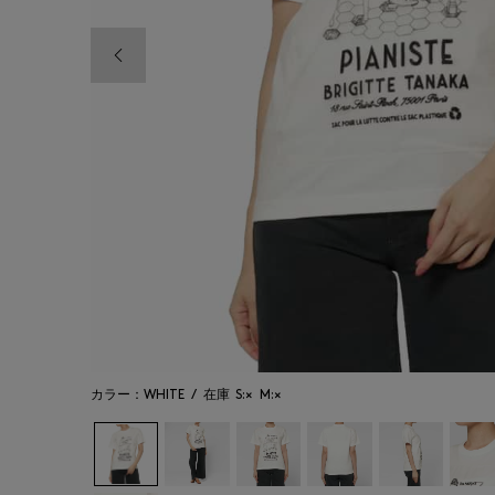
前の画像
カラー：WHITE
/
在庫
S:×
M:×