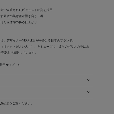
技術で表現されたピアニストの姿を採用
出す両者の美意識が響き合う一着
つけた立体感のある仕上がり
ズ）＞は、デザイナーNERKLE氏が手掛ける日本のブランド。
ド（オタク・ださい人々）」をミューズに、彼らのダサさの中にあ
3年春夏より展開しています。
 着用サイズ S
ガイド
をご覧ください。