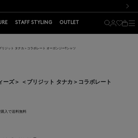
料！お買い物の際は会員登録を！
料！お買い物の際は会員登録を！
）
次の画像
URE
STAFF STYLING
OUTLET
＞ ＜ブリジット タナカ＞コラボレート オーガンジーTシャツ
ナーディーズ＞ ＜ブリジット タナカ＞コラボレート
上ご購入で送料無料