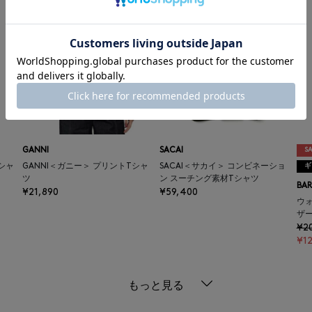
GANNI
SACAI
SA
Tシャ
GANNI＜ガニー＞ プリントTシャ
SACAI＜サカイ＞ コンビネーショ
ギ
ツ
ン スーチング素材Tシャツ
BAR
¥21,890
¥59,400
ウ
ザ
¥2
¥1
もっと見る