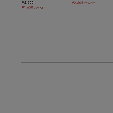
¥5,500
¥2,805
70% OFF
¥1,650
70% OFF