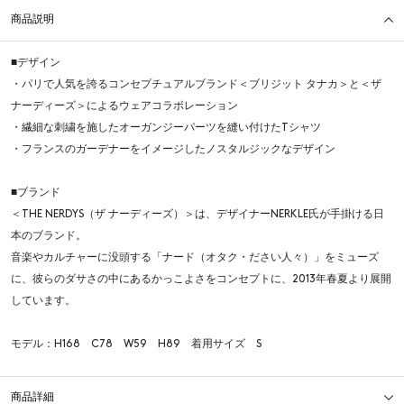
商品説明
■デザイン
・パリで人気を誇るコンセプチュアルブランド＜ブリジット タナカ＞と＜ザ
ナーディーズ＞によるウェアコラボレーション
・繊細な刺繍を施したオーガンジーパーツを縫い付けたTシャツ
・フランスのガーデナーをイメージしたノスタルジックなデザイン
■ブランド
＜THE NERDYS（ザ ナーディーズ）＞は、デザイナーNERKLE氏が手掛ける日
本のブランド。
音楽やカルチャーに没頭する「ナード（オタク・ださい人々）」をミューズ
に、彼らのダサさの中にあるかっこよさをコンセプトに、2013年春夏より展開
しています。
モデル：H168 C78 W59 H89 着用サイズ S
商品詳細