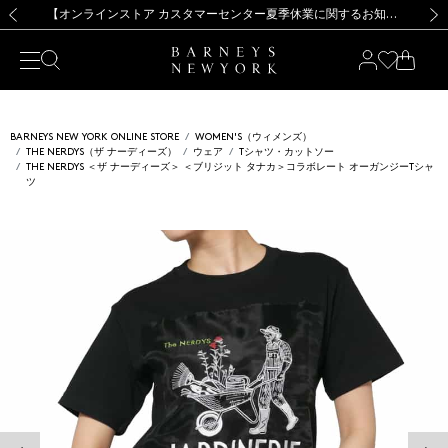
熊本県を中心とした地震の影響によるお荷物のお届けについて
【夏季休業に伴う出荷一時停止のお知らせ】(2026.8.7)
【夏季休業に伴う出荷一時停止のお知らせ】(2026.8.7)
【開催中】SUMMER SALEのご案内・ご注意事項
【オンラインストア カスタマーセンター夏季休業に関するお知らせ】（2026.8.7）
新規登録のお客様も対象！＜MY BARNEYS＞会員のお客様は11,000円（税込）以上のお買上げで常時送料無料！お買い物の際は会員登録を！
【夏季休業に伴う返品・交換承り一時停止のお知らせ】（2026.8.5）
新規登録のお客様も対象！＜MY BARNEYS＞会員のお客様は11,000円（税込）以上のお買上げで常時送料無料！お買い物の際は会員登録を！
前の画像
次の
BARNEYS NEW YORK ONLINE STORE
WOMEN'S（ウィメンズ）
THE NERDYS（ザ ナーディーズ）
ウェア
Tシャツ・カットソー
THE NERDYS ＜ザ ナーディーズ＞ ＜ブリジット タナカ＞コラボレート オーガンジーTシャ
ツ
前の画像
次