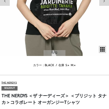
サ
11
/12
カラー：BLACK
/
在庫
S:×
M:×
THE NERDYS
SOLDOUT
THE NERDYS ＜ザ ナーディーズ＞ ＜ブリジット タナ
カ＞コラボレート オーガンジーTシャツ