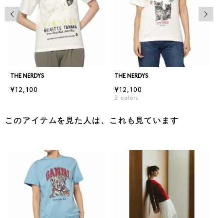
前の画像
次の
THE NERDYS
THE NERDYS
¥12,100
¥12,100
2
colors
このアイテムを見た人は、これも見ています