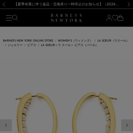
熊本県を中心とした地震の影響によるお荷物のお届けについて
【夏季休業に伴う出荷一時停止のお知らせ】(2026.8.7)
【夏季休業に伴う出荷一時停止のお知らせ】(2026.8.7)
【開催中】SUMMER SALEのご案内・ご注意事項
【オンラインストア カスタマーセンター夏季休業に関するお知らせ】（2026.8.7）
新規登録のお客様も対象！＜MY BARNEYS＞会員のお客様は11,000円（税込）以上のお買上げで常時送料無料！お買い物の際は会員登録を！
【夏季休業に伴う返品・交換承り一時停止のお知らせ】（2026.8.5）
新規登録のお客様も対象！＜MY BARNEYS＞会員のお客様は11,000円（税込）以上のお買上げで常時送料無料！お買い物の際は会員登録を！
前の画像
次の
BARNEYS NEW YORK ONLINE STORE
WOMEN'S（ウィメンズ）
LA SOEUR（ラスール）
ジュエリー
ピアス
LA SOEUR＜ラ スール＞ ピアス（パール）
前の画像
次