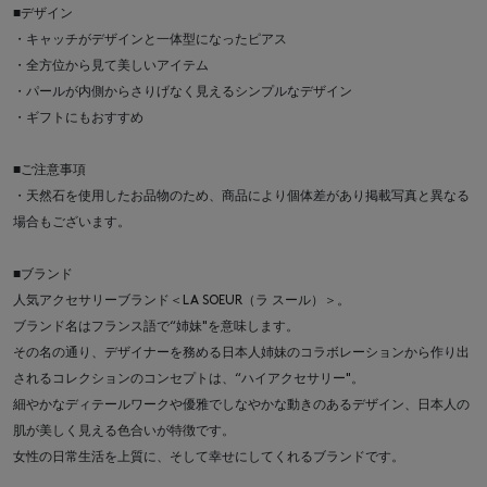
■デザイン
・キャッチがデザインと一体型になったピアス
・全方位から見て美しいアイテム
・パールが内側からさりげなく見えるシンプルなデザイン
・ギフトにもおすすめ
■ご注意事項
・天然石を使用したお品物のため、商品により個体差があり掲載写真と異なる
場合もございます。
■ブランド
人気アクセサリーブランド＜LA SOEUR（ラ スール）＞。
ブランド名はフランス語で“姉妹"を意味します。
その名の通り、デザイナーを務める日本人姉妹のコラボレーションから作り出
されるコレクションのコンセプトは、“ハイアクセサリー"。
細やかなディテールワークや優雅でしなやかな動きのあるデザイン、日本人の
肌が美しく見える色合いが特徴です。
女性の日常生活を上質に、そして幸せにしてくれるブランドです。