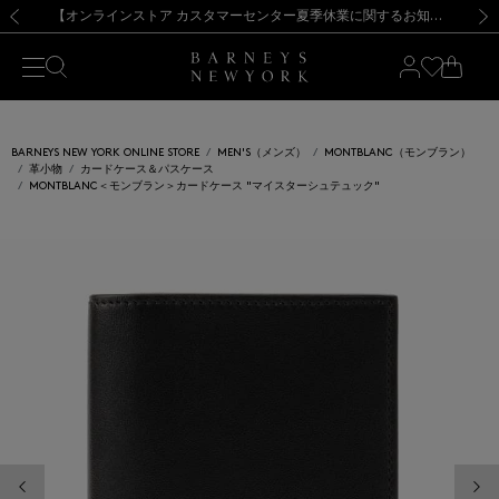
熊本県を中心とした地震の影響によるお荷物のお届けについて
【夏季休業に伴う出荷一時停止のお知らせ】(2026.8.7)
【夏季休業に伴う出荷一時停止のお知らせ】(2026.8.7)
【開催中】SUMMER SALEのご案内・ご注意事項
【オンラインストア カスタマーセンター夏季休業に関するお知らせ】（2026.8.7）
新規登録のお客様も対象！＜MY BARNEYS＞会員のお客様は11,000円（税込）以上のお買上げで常時送料無料！お買い物の際は会員登録を！
【夏季休業に伴う返品・交換承り一時停止のお知らせ】（2026.8.5）
新規登録のお客様も対象！＜MY BARNEYS＞会員のお客様は11,000円（税込）以上のお買上げで常時送料無料！お買い物の際は会員登録を！
前の画像
次の
BARNEYS NEW YORK ONLINE STORE
MEN'S（メンズ）
MONTBLANC（モンブラン）
革小物
カードケース＆パスケース
MONTBLANC＜モンブラン＞カードケース "マイスターシュテュック"
前の画像
次