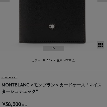
サ
1
/7
カラー：BLACK
/
在庫
NONE:△
MONTBLANC
MONTBLANC＜モンブラン＞カードケース "マイス
ターシュテュック"
¥58,300
税込