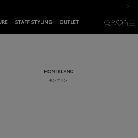
料！お買い物の際は会員登録を！
料！お買い物の際は会員登録を！
）
次の画像
URE
STAFF STYLING
OUTLET
MONTBLANC
モンブラン