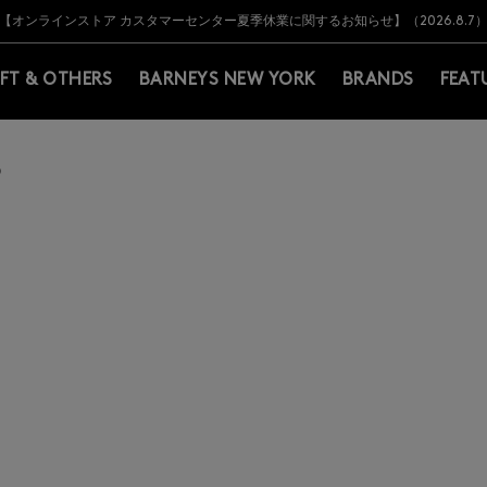
Y BARNEYS＞会員のお客様は11,000円（税込）以上のお買上げで常時送料無
Y BARNEYS＞会員のお客様は11,000円（税込）以上のお買上げで常時送料無
【オンラインストア カスタマーセンター夏季休業に関するお知らせ】（2026.8.7
【夏季休業に伴う返品・交換承り一時停止のお知らせ】（2026.8.5）
熊本県を中心とした地震の影響によるお荷物のお届けについて
【夏季休業に伴う出荷一時停止のお知らせ】(2026.8.7)
【夏季休業に伴う出荷一時停止のお知らせ】(2026.8.7)
【開催中】SUMMER SALEのご案内・ご注意事項
IFT & OTHERS
BARNEYS NEW YORK
BRANDS
FEAT
）