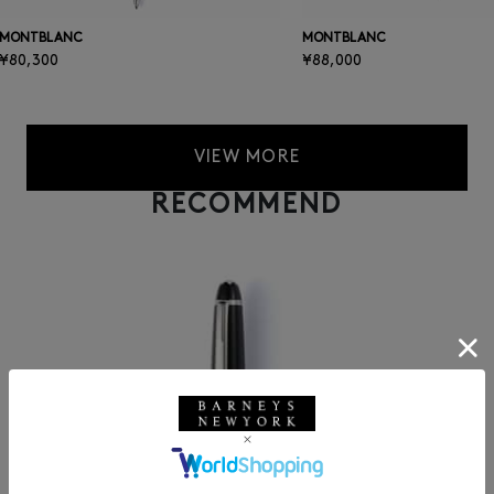
MONTBLANC
MONTBLANC
¥80,300
¥88,000
VIEW MORE
RECOMMEND