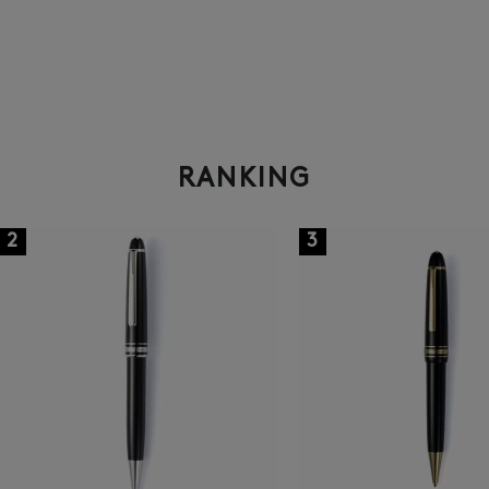
RANKING
2
3