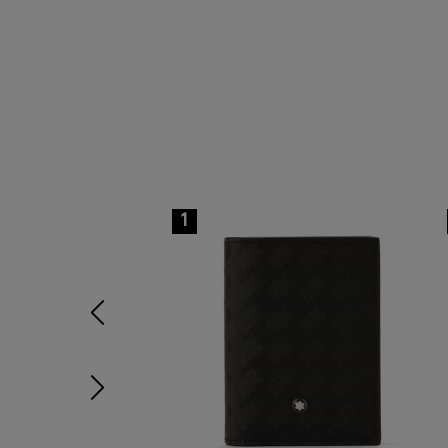
1
前の画像
次の画像