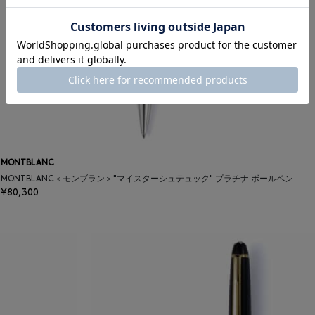
MONTBLANC
MONTBLANC＜モンブラン＞"マイスターシュテュック" プラチナ ボールペン
¥80,300