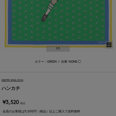
サ
1
/5
カラー：GREEN
/
在庫
NONE:◯
DIEFFE KINLOCH
ハンカチ
¥3,520
税込
会員のお客様は11,000円（税込）以上ご購入で送料無料