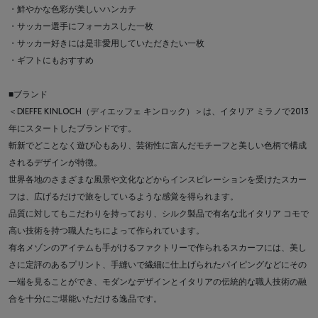
・鮮やかな色彩が美しいハンカチ
・サッカー選手にフォーカスした一枚
・サッカー好きには是非愛用していただきたい一枚
・ギフトにもおすすめ
■ブランド
＜DIEFFE KINLOCH（ディエッフェ キンロック）＞は、イタリア ミラノで2013
年にスタートしたブランドです。
斬新でどことなく遊び心もあり、芸術性に富んだモチーフと美しい色柄で構成
されるデザインが特徴。
世界各地のさまざまな風景や文化などからインスピレーションを受けたスカー
フは、広げるだけで旅をしているような感覚を得られます。
品質に対してもこだわりを持っており、シルク製品で有名な北イタリア コモで
高い技術を持つ職人たちによって作られています。
有名メゾンのアイテムも手がけるファクトリーで作られるスカーフには、美し
さに定評のあるプリント、手縫いで繊細に仕上げられたパイピングなどにその
一端を見ることができ、モダンなデザインとイタリアの伝統的な職人技術の融
合を十分にご堪能いただける逸品です。