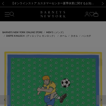
熊本県を中心とした地震の影響によるお荷物のお届けについて
【夏季休業に伴う出荷一時停止のお知らせ】(2026.8.7)
【夏季休業に伴う出荷一時停止のお知らせ】(2026.8.7)
【開催中】SUMMER SALEのご案内・ご注意事項
【オンラインストア カスタマーセンター夏季休業に関するお知らせ】（2026.8.7）
新規登録のお客様も対象！＜MY BARNEYS＞会員のお客様は11,000円（税込）以上のお買上げで常時送料無料！お買い物の際は会員登録を！
【夏季休業に伴う返品・交換承り一時停止のお知らせ】（2026.8.5）
新規登録のお客様も対象！＜MY BARNEYS＞会員のお客様は11,000円（税込）以上のお買上げで常時送料無料！お買い物の際は会員登録を！
前の画像
次の
BARNEYS NEW YORK ONLINE STORE
MEN'S（メンズ）
DIEFFE KINLOCH（ディエッフェ キンロック）
ホーム
タオル
ハンカチ
前の画像
次