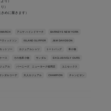
により）
より）
（大きめに履きます）
NDMARCH
アニヤ ハインドマーチ
BARNEYS NEW YORK
デヴィッドソン
ISLAND SLIPPER
J&M DAVIDSON
カットソー
カジュアルシャツ
トートバッグ
革小物
ケース
その他革小物
サンダル
EXCLUSIVELY OURS
ジュアル
バーニーズ ニューヨーク福岡店
ユニセックス
サンダルコーデ
大人カジュアル
CHAMPION
チャンピオン