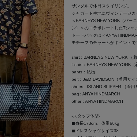
サンダルで休日スタイリング。
ジャガード生地にヴィンテージカ
＜BARNEYS NEW YORK（
ン）＞のコラボレートしたTシャ
トートバッグは＜ANYA HIND
次の画像
モチーフのチャームがポイントで
shirt : BARNEYS NEW YORK
t-shirt：BARNEYS NEW YO
pants：私物
belt：J&M DAVIDSON（着用サ
shoes : ISLAND SLIPPER （
bag : ANYA HINDMARCH
other : ANYA HINDMARCH
-スタッフ体型-
◼︎身長173cm、体重66kg
◼︎ドレスシャツサイズ38