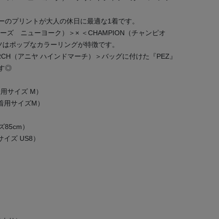
ーのプリントが大人の休日に最適な1着です。
バーニーズ ニューヨーク）＞× ＜CHAMPION（チャンピオ
ツはポップなカラーリングが特徴です。
MARCH（アニヤ ハインドマーチ）＞バッグに付けた『PEZ』
す◎
 （着用サイズ M）
RK（着用サイズM）
イズ85cm）
着用サイズ US8）