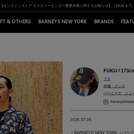
Y BARNEYS＞会員のお客様は11,000円（税込）以上のお買上げで常時送料無
Y BARNEYS＞会員のお客様は11,000円（税込）以上のお買上げで常時送料無
【オンラインストア カスタマーセンター夏季休業に関するお知らせ】（2026.8.7
【夏季休業に伴う返品・交換承り一時停止のお知らせ】（2026.8.5）
熊本県を中心とした地震の影響によるお荷物のお届けについて
【夏季休業に伴う出荷一時停止のお知らせ】(2026.8.7)
【夏季休業に伴う出荷一時停止のお知らせ】(2026.8.7)
【開催中】SUMMER SALEのご案内・ご注意事項
IFT & OTHERS
BARNEYS NEW YORK
BRANDS
FEAT
FUKU / 173c
フク
所属：メンズ
バーニーズ ニュ
barneysnewyo
2026.07.05
＜BARNEYS NEW YORK