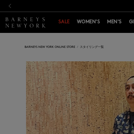
新規登録のお客様も対象！＜M
新規登録のお客様も対象！＜M
前の画像
SALE
WOMEN'S
MEN'S
G
BARNEYS NEW YORK ONLINE STORE
スタイリング一覧