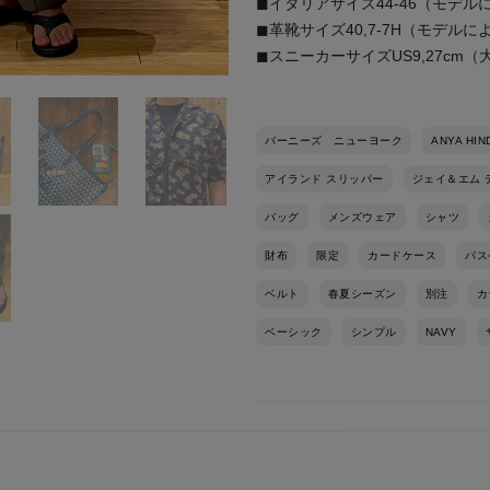
◼︎イタリアサイズ44-46（モデル
◼︎革靴サイズ40,7-7H（モデルに
◼︎スニーカーサイズUS9,27cm
バーニーズ ニューヨーク
ANYA HI
アイランド スリッパー
ジェイ＆エム 
バッグ
メンズウェア
シャツ
財布
限定
カードケース
パス
ベルト
春夏シーズン
別注
カ
ベーシック
シンプル
NAVY