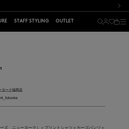
料！お買い物の際は会員登録を！
料！お買い物の際は会員登録を！
）
次の画像
URE
STAFF STYLING
OUTLET
m
ーヨーク福岡店
rk_fukuoka
（バーニーズ ニューヨーク）＞プリントシャツ＋カーゴパンツ＋