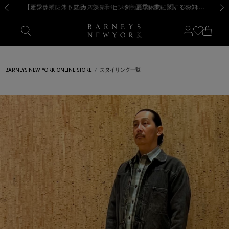
熊本県を中心とした地震の影響によるお荷物のお届けについて
【夏季休業に伴う出荷一時停止のお知らせ】(2026.8.7)
【夏季休業に伴う出荷一時停止のお知らせ】(2026.8.7)
【開催中】SUMMER SALEのご案内・ご注意事項
【オンラインストア カスタマーセンター夏季休業に関するお知らせ】（2026.8.7）
新規登録のお客様も対象！＜MY BARNEYS＞会員のお客様は11,000円（税込）以上のお買上げで常時送料無料！お買い物の際は会員登録を！
【夏季休業に伴う返品・交換承り一時停止のお知らせ】（2026.8.5）
新規登録のお客様も対象！＜MY BARNEYS＞会員のお客様は11,000円（税込）以上のお買上げで常時送料無料！お買い物の際は会員登録を！
前の画像
次の
BARNEYS NEW YORK ONLINE STORE
スタイリング一覧