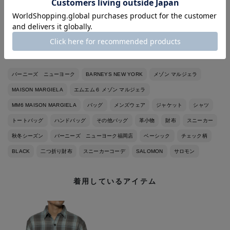
◼︎イタリアサイズ44-46（モデルにより）
◼︎革靴サイズ40,7-7H（モデルにより）
◼︎スニーカーサイズUS9,27cm（大きめに履きます）
バーニーズ ニューヨーク
BARNEYS NEW YORK
メゾン マルジェラ
MAISON MARGIELA
エムエム６ メゾン マルジェラ
MM6 MAISON MARGIELA
バッグ
メンズウェア
ジャケット
シャツ
トートバッグ
ハンドバッグ
その他バッグ
革小物
財布
スニーカー
秋冬シーズン
バーニーズ ニューヨーク福岡店
ベーシック
チェック柄
BLACK
二つ折り財布
スニーカーコーデ
SALOMON
サロモン
着用しているアイテム