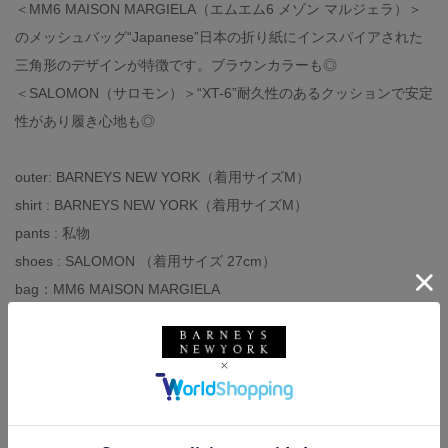
＜MM6 MAISON MARGIELA（エムエム6 メゾン マルジェラ）＞
のメッシュバッグ“Japanese”日本の折り紙にインスパイアされた
三角形のデザインが特徴です。ブラウンカラーも◎
＜SALOMON（サロモン）＞“XT-6”耐久性のあるクッションで安定
性があり履き心地も◎
outer: BARNEYS NEW YORK（着用サイズM）
shirt : BARNEYS NEW YORK（着用サイズM）
pants : 私物
shoes : SALOMON （着用サイズ 27cm）
bag：MM6 MAISON MARGIELA
other：MAISON MARGIELA
-スタッフ体型-
◼︎身長173cm、体重66kg
◼︎ドレスシャツサイズ38