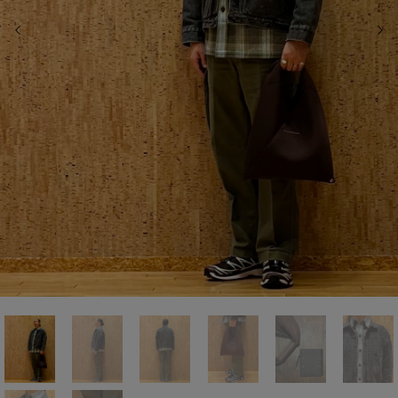
前の画像
次