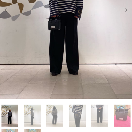
前の画像
次