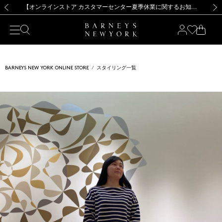
熊本県を中心とした地震の影響によるお荷物のお届けについて
【夏季休業に伴う出荷一時停止のお知らせ】(2026.8.7)
【夏季休業に伴う出荷一時停止のお知らせ】(2026.8.7)
【開催中】SUMMER SALEのご案内・ご注意事項
【オンラインストア カスタマーセンター夏季休業に関するお知らせ】（2026.8.7）
新規登録のお客様も対象！＜MY BARNEYS＞会員のお客様は11,000円（税込）以上のお買上げで常時送料無料！お買い物の際は会員登録を！
【夏季休業に伴う返品・交換承り一時停止のお知らせ】（2026.8.5）
新規登録のお客様も対象！＜MY BARNEYS＞会員のお客様は11,000円（税込）以上のお買上げで常時送料無料！お買い物の際は会員登録を！
前の画像
次の
BARNEYS NEW YORK ONLINE STORE
スタイリング一覧