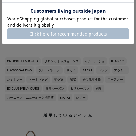
◼︎身長173cm、体重66kg
◼︎ドレスシャツサイズ38
◼︎イタリアサイズ44-46（モデルにより）
◼︎革靴サイズ40,7-7H（モデルにより）
◼︎スニーカーサイズUS9,27cm（大きめに履きます）
CROCKETT＆JONES
クロケット＆ジョーンズ
イル ミーチョ
IL MICIO
L'ARCOBALENO
ラルコバレーノ
サカイ
SACAI
バッグ
アウター
カットソー
トートバッグ
革小物
限定
その他革小物
ローファー
EXCLUSIVELY OURS
春夏シーズン
秋冬シーズン
別注
バーニーズ ニューヨーク福岡店
KHAKI
レザー
着用しているアイテム