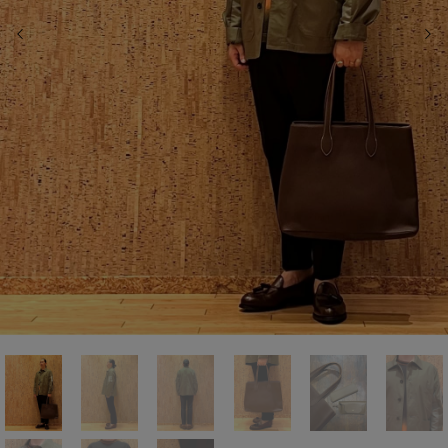
前の画像
次