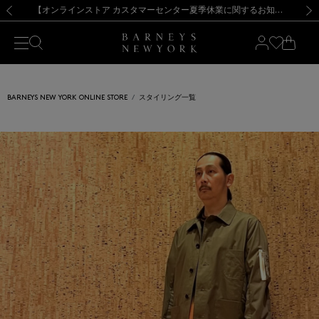
熊本県を中心とした地震の影響によるお荷物のお届けについて
【夏季休業に伴う出荷一時停止のお知らせ】(2026.8.7)
【夏季休業に伴う出荷一時停止のお知らせ】(2026.8.7)
【開催中】SUMMER SALEのご案内・ご注意事項
【オンラインストア カスタマーセンター夏季休業に関するお知らせ】（2026.8.7）
新規登録のお客様も対象！＜MY BARNEYS＞会員のお客様は11,000円（税込）以上のお買上げで常時送料無料！お買い物の際は会員登録を！
【夏季休業に伴う返品・交換承り一時停止のお知らせ】（2026.8.5）
新規登録のお客様も対象！＜MY BARNEYS＞会員のお客様は11,000円（税込）以上のお買上げで常時送料無料！お買い物の際は会員登録を！
前の画像
次の
BARNEYS NEW YORK ONLINE STORE
スタイリング一覧