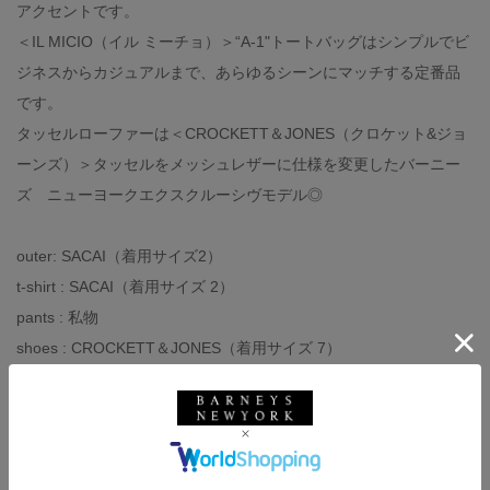
アクセントです。
＜IL MICIO（イル ミーチョ）＞“A-1"トートバッグはシンプルでビ
ジネスからカジュアルまで、あらゆるシーンにマッチする定番品
です。
タッセルローファーは＜CROCKETT＆JONES（クロケット&ジョ
ーンズ）＞タッセルをメッシュレザーに仕様を変更したバーニー
ズ ニューヨークエクスクルーシヴモデル◎
outer: SACAI（着用サイズ2）
t-shirt : SACAI（着用サイズ 2）
pants : 私物
shoes : CROCKETT＆JONES（着用サイズ 7）
bag：IL MICIO
other : L'ARCOBALENO
-スタッフ体型-