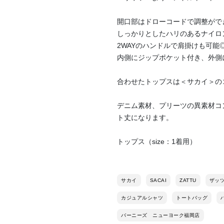
開口部はドローコードで調整がで
しっかりとしたハリのあるナイロ
2WAYのハンドルで肩掛けも可能
内側にジップポケット付き、外側
合わせたトップスは＜サカイ＞の
デニム素材、プリーツの異素材コ
ト丈になります。
トップス（size：1着用）
サカイ
SACAI
ZATTU
ザッ
カジュアルシャツ
トートバッグ
バーニーズ ニューヨーク福岡店