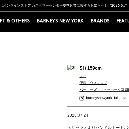
Y BARNEYS＞会員のお客様は11,000円（税込）以上のお買上げで常時送料無
Y BARNEYS＞会員のお客様は11,000円（税込）以上のお買上げで常時送料無
【オンラインストア カスタマーセンター夏季休業に関するお知らせ】（2026.8.7
【夏季休業に伴う返品・交換承り一時停止のお知らせ】（2026.8.5）
熊本県を中心とした地震の影響によるお荷物のお届けについて
【夏季休業に伴う出荷一時停止のお知らせ】(2026.8.7)
【夏季休業に伴う出荷一時停止のお知らせ】(2026.8.7)
【開催中】SUMMER SALEのご案内・ご注意事項
IFT & OTHERS
BARNEYS NEW YORK
BRANDS
FEAT
次の画像
SI / 159cm
シー
所属：ウィメンズ
バーニーズ ニューヨーク福岡
barneysnewyork_fukuoka
2025.07.24
＜ザッツ＞よりハンドルトートバ