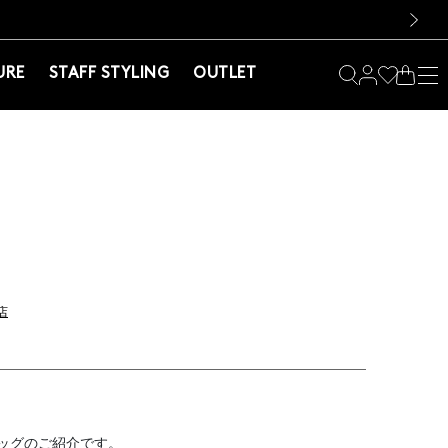
料！お買い物の際は会員登録を！
料！お買い物の際は会員登録を！
）
次の画像
URE
STAFF STYLING
OUTLET
店
ッグのご紹介です。