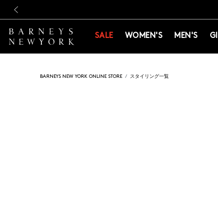
新規登録のお客様も対象！＜M
新規登録のお客様も対象！＜M
前の画像
SALE
WOMEN'S
MEN'S
G
BARNEYS NEW YORK ONLINE STORE
スタイリング一覧
前の画像