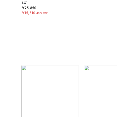
LQ"
¥25,850
¥15,510
40% OFF