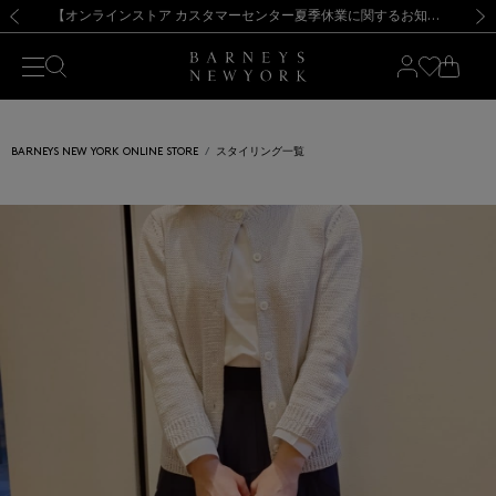
熊本県を中心とした地震の影響によるお荷物のお届けについて
【夏季休業に伴う出荷一時停止のお知らせ】(2026.8.7)
【夏季休業に伴う出荷一時停止のお知らせ】(2026.8.7)
【開催中】SUMMER SALEのご案内・ご注意事項
【オンラインストア カスタマーセンター夏季休業に関するお知らせ】（2026.8.7）
新規登録のお客様も対象！＜MY BARNEYS＞会員のお客様は11,000円（税込）以上のお買上げで常時送料無料！お買い物の際は会員登録を！
【夏季休業に伴う返品・交換承り一時停止のお知らせ】（2026.8.5）
新規登録のお客様も対象！＜MY BARNEYS＞会員のお客様は11,000円（税込）以上のお買上げで常時送料無料！お買い物の際は会員登録を！
前の画像
次の
BARNEYS NEW YORK ONLINE STORE
スタイリング一覧