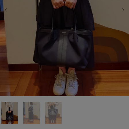
前の画像
次