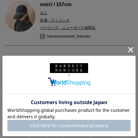
emi✩ / 157cm
エミ
所属：ウィメンズ
バーニーズ ニューヨーク福岡店
barneysnewyork_fukuoka
2025.03.18
＜セラピアン＞
＜バーニーズ ニューヨーク＞のみでご覧いただけるエクスクル
ーシヴモデルの限定ミニトートです。
ブラックキャンバスとレザーでシックに演出。
軽くて使い易い大きさです。
バーニーズ ニューヨーク
SERAPIAN
セラピアン
バッグ