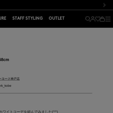
料！お買い物の際は会員登録を！
料！お買い物の際は会員登録を！
）
次の画像
URE
STAFF STYLING
OUTLET
68cm
ーヨーク神戸店
rk_kobe
ワイトコーデを組んでみました(^^)