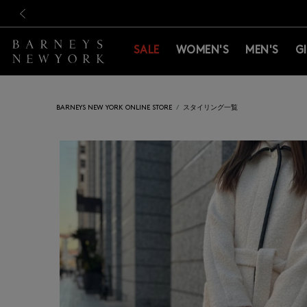
新規登録のお客様も対象！＜M
新規登録のお客様も対象！＜M
前の画像
SALE
WOMEN'S
MEN'S
G
BARNEYS NEW YORK ONLINE STORE
スタイリング一覧