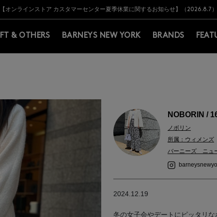
Y BARNEYS＞会員のお客様は11,000円（税込）以上のお買上げで常時送料無
Y BARNEYS＞会員のお客様は11,000円（税込）以上のお買上げで常時送料無
【オンラインストア カスタマーセンター夏季休業に関するお知らせ】（2026.8.7
【夏季休業に伴う返品・交換承り一時停止のお知らせ】（2026.8.5）
熊本県を中心とした地震の影響によるお荷物のお届けについて
【夏季休業に伴う出荷一時停止のお知らせ】(2026.8.7)
【夏季休業に伴う出荷一時停止のお知らせ】(2026.8.7)
【開催中】SUMMER SALEのご案内・ご注意事項
IFT & OTHERS
BARNEYS NEW YORK
BRANDS
FEAT
NOBORIN / 1
ノボリン
所属：ウィメンズ
バーニーズ ニュ
barneysnewyo
2024.12.19
冬の女子会やデートにピッタリなホ