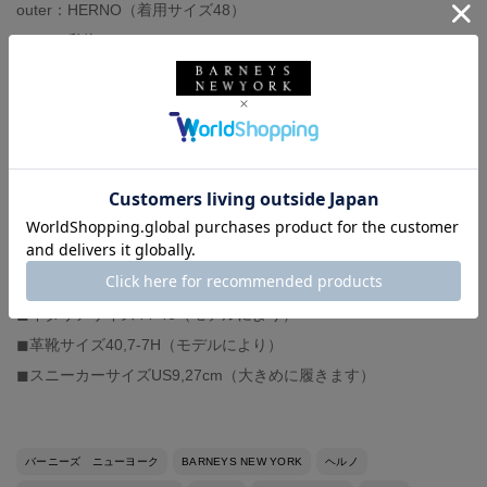
outer：HERNO（着用サイズ48）
pants : 私物
belt：J&M DAVIDSON（着用サイズ85cm）
bag：MARNI
shoes : 私物
other：MARNI
-スタッフ体型-
◼︎身長173cm、体重66kg
◼︎ドレスシャツサイズ38
◼︎イタリアサイズ44-46（モデルにより）
◼︎革靴サイズ40,7-7H（モデルにより）
◼︎スニーカーサイズUS9,27cm（大きめに履きます）
バーニーズ ニューヨーク
BARNEYS NEW YORK
ヘルノ