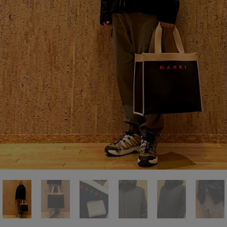
前の画像
次