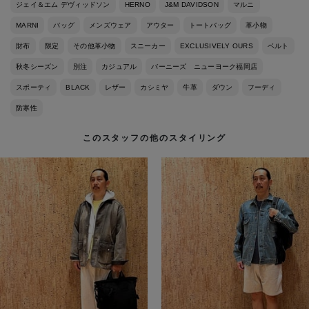
ジェイ＆エム デヴィッドソン
HERNO
J&M DAVIDSON
マルニ
MARNI
バッグ
メンズウェア
アウター
トートバッグ
革小物
財布
限定
その他革小物
スニーカー
EXCLUSIVELY OURS
ベルト
秋冬シーズン
別注
カジュアル
バーニーズ ニューヨーク福岡店
スポーティ
BLACK
レザー
カシミヤ
牛革
ダウン
フーディ
防寒性
このスタッフの他のスタイリング