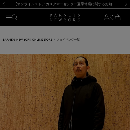
熊本県を中心とした地震の影響によるお荷物のお届けについて
【夏季休業に伴う出荷一時停止のお知らせ】(2026.8.7)
【夏季休業に伴う出荷一時停止のお知らせ】(2026.8.7)
【開催中】SUMMER SALEのご案内・ご注意事項
【オンラインストア カスタマーセンター夏季休業に関するお知らせ】（2026.8.7）
新規登録のお客様も対象！＜MY BARNEYS＞会員のお客様は11,000円（税込）以上のお買上げで常時送料無料！お買い物の際は会員登録を！
【夏季休業に伴う返品・交換承り一時停止のお知らせ】（2026.8.5）
新規登録のお客様も対象！＜MY BARNEYS＞会員のお客様は11,000円（税込）以上のお買上げで常時送料無料！お買い物の際は会員登録を！
前の画像
次の
BARNEYS NEW YORK ONLINE STORE
スタイリング一覧