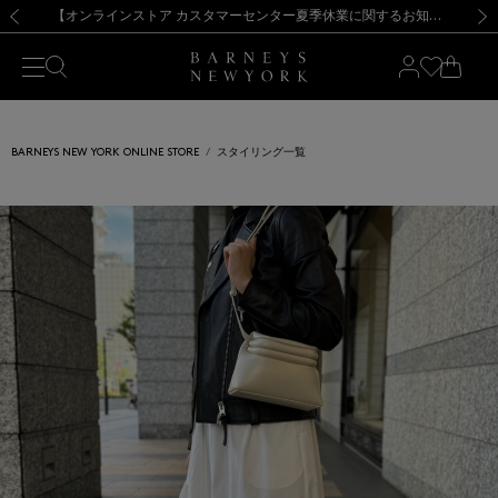
熊本県を中心とした地震の影響によるお荷物のお届けについて
【夏季休業に伴う出荷一時停止のお知らせ】(2026.8.7)
【夏季休業に伴う出荷一時停止のお知らせ】(2026.8.7)
【開催中】SUMMER SALEのご案内・ご注意事項
【オンラインストア カスタマーセンター夏季休業に関するお知らせ】（2026.8.7）
新規登録のお客様も対象！＜MY BARNEYS＞会員のお客様は11,000円（税込）以上のお買上げで常時送料無料！お買い物の際は会員登録を！
【夏季休業に伴う返品・交換承り一時停止のお知らせ】（2026.8.5）
新規登録のお客様も対象！＜MY BARNEYS＞会員のお客様は11,000円（税込）以上のお買上げで常時送料無料！お買い物の際は会員登録を！
前の画像
次の
BARNEYS NEW YORK ONLINE STORE
スタイリング一覧