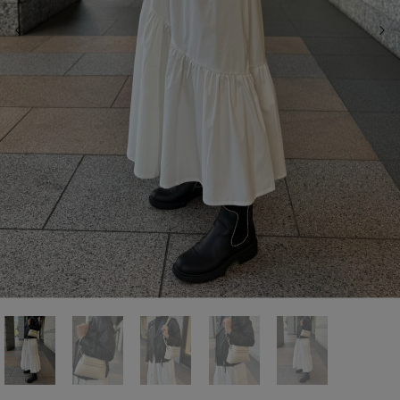
前の画像
次