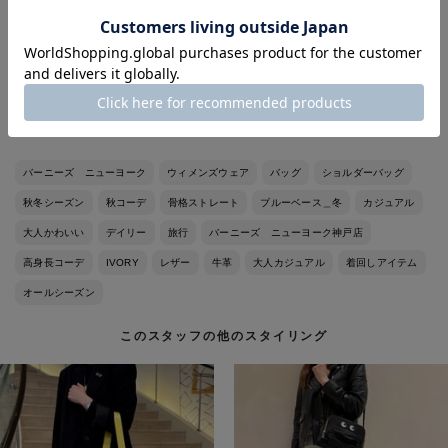
スマホ、ミニウォレットは十分に入ります◎
合わせやすさも万能なので是非店頭でもご覧になられてみてくだ
さいね＾＾
バーニーズ ニューヨーク
ウィメンズウェア
バッグ
ショルダーバッグ
秋冬シーズン
秋コーデ
骨格ストレート
ブルーベース＿冬
カジュアル
大人かわいい
デイリー
旅行
バーニーズ ニューヨーク神戸店
高身長コーデ
IVORY
レザー
牛革
大人カジュアル
着回しアイテム
オールシーズン
このスタッフの他のスタイリング