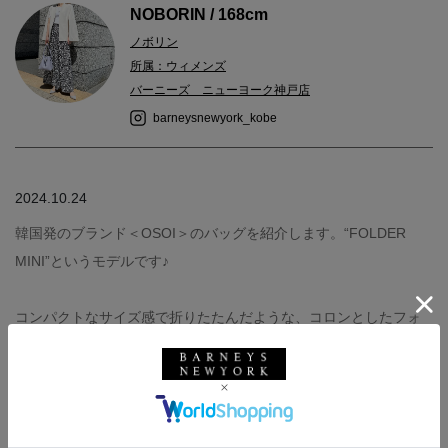
NOBORIN / 168cm
ノボリン
所属：ウィメンズ
バーニーズ ニューヨーク神戸店
barneysnewyork_kobe
2024.10.24
韓国発のブランド＜OSOI＞のバッグを紹介します。“FOLDER
MINI”というモデルです♪
コンパクトなサイズ感で折りたたんだような、コロンとしたフォ
ルムがポイントです。
使い方は2wayでクロスボディやショルダーバッグとしても使用で
きます！