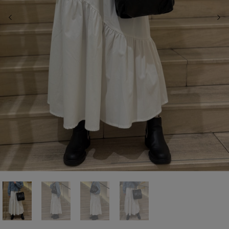
前の画像
次