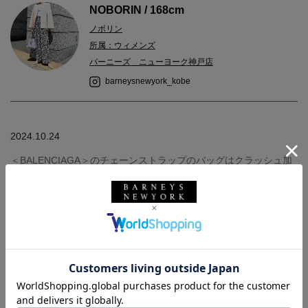
NOBORIN / 168cm
ノボリン
所属：ウィメンズ
バーニーズ ニューヨーク神戸店
barneysnewyork_kobe
2024.10.24
＜BALENCIAGA＞のチェーンストラップのバッグはクラッシュ加
工がほどこされたカーフ素材を使用しています！
クラッシュ加工が何とも言えないかっこよさで、程よいカジュア
ル感も出してくれます。
またさりげなくあしらわれたロゴもポイントです◎
オールシーズン使用可能なので是非一度店頭でご覧になられてく
ださい(^^)