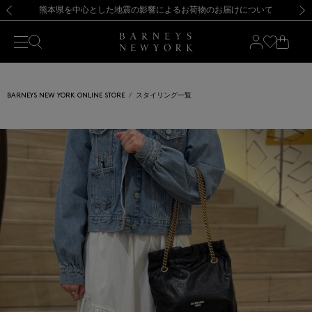
熊本県を中心とした地震の影響によるお荷物のお届けについて
【開催中】SUMMER SALEのご案内・ご注意事項
新規登録のお客様も対象！＜MY BARNEYS＞会員のお客様は11,000円（税込）以上のお買上げで常時送料無料！お買い物の際は会員登録を！
【夏季休業に伴う返品・交換承り一時停止のお知らせ】（2026.8.5）
新規登録のお客様も対象！＜MY BARNEYS＞会員のお客様は11,000円（税込）以上のお買上げで常時送料無料！お買い物の際は会員登録を！
【夏季休業に伴う返品・交換承り一時停止のお知らせ】（2026.8.5）
前の画像
次の
BARNEYS NEW YORK ONLINE STORE
スタイリング一覧