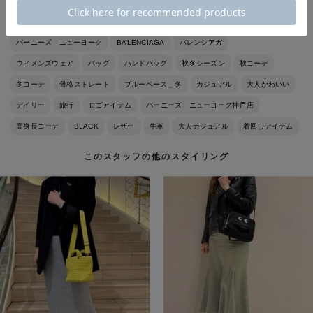
バーニーズ ニューヨーク
BALENCIAGA
バレンシアガ
ウィメンズウェア
バッグ
ハンドバッグ
秋冬シーズン
秋コーデ
冬コーデ
骨格ストレート
ブルーベース＿冬
カジュアル
大人かわいい
デイリー
旅行
ロゴアイテム
バーニーズ ニューヨーク神戸店
高身長コーデ
BLACK
レザー
牛革
大人カジュアル
着回しアイテム
このスタッフの他のスタイリング