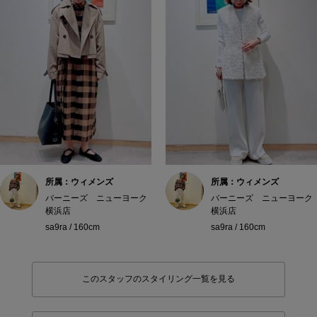
所属：ウィメンズ
所属：ウィメンズ
バーニーズ ニューヨーク
バーニーズ ニューヨーク
横浜店
横浜店
sa9ra / 160cm
sa9ra / 160cm
このスタッフのスタイリング一覧を見る