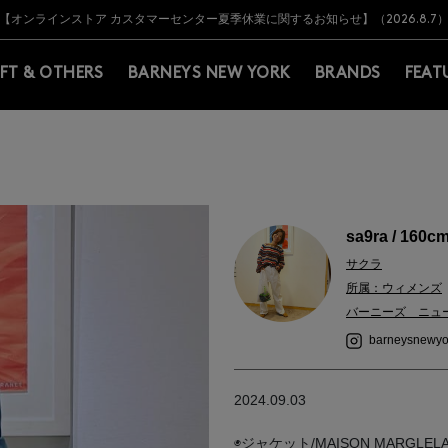
Y BARNEYS＞会員のお客様は11,000円（税込）以上のお買上げで常時送料無
Y BARNEYS＞会員のお客様は11,000円（税込）以上のお買上げで常時送料無
【オンラインストア カスタマーセンター夏季休業に関するお知らせ】（2026.8.7
【夏季休業に伴う返品・交換承り一時停止のお知らせ】（2026.8.5）
熊本県を中心とした地震の影響によるお荷物のお届けについて
【夏季休業に伴う出荷一時停止のお知らせ】(2026.8.7)
【夏季休業に伴う出荷一時停止のお知らせ】(2026.8.7)
【開催中】SUMMER SALEのご案内・ご注意事項
IFT & OTHERS
BARNEYS NEW YORK
BRANDS
FEAT
sa9ra / 160c
サクラ
所属：ウィメンズ
バーニーズ ニュ
barneysnewyo
2024.09.03
◉ジャケット/MAISON MARGLEL