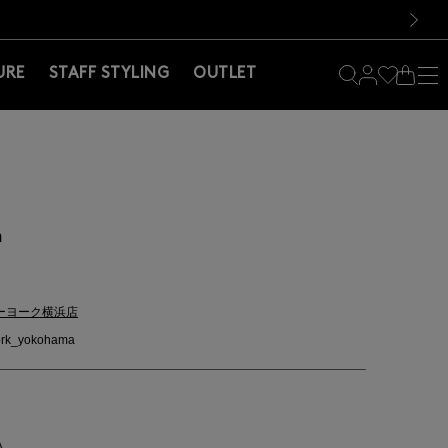
料！お買い物の際は会員登録を！
料！お買い物の際は会員登録を！
）
次の画像
URE
STAFF STYLING
OUTLET
m
ーヨーク横浜店
rk_yokohama
A