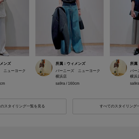
メンズ
所属：ウィメンズ
所属
 ニューヨーク
バーニーズ ニューヨーク
バー
横浜店
横浜
0cm
sa9ra / 160cm
sa9r
フのスタイリング一覧を見る
すべてのスタイリング