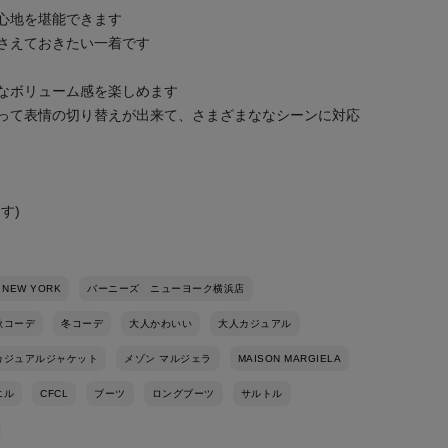
心地を堪能できます
さえておきたい一着です
なボリューム感を楽しめます
って表情の切り替えが出来て、さまざまななシーンに対応
す)
 NEW YORK
バーニーズ ニューヨーク横浜店
秋コーデ
冬コーデ
大人かわいい
大人カジュアル
カジュアルジャケット
メゾン マルジェラ
MAISON MARGIELA
エル
CFCL
ブーツ
ロングブーツ
サルトル