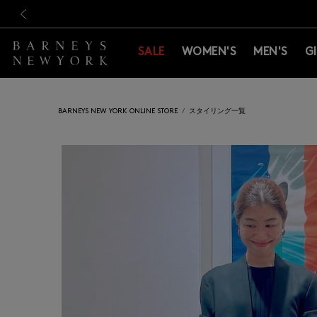
新規登録のお客様も対象！＜M
新規登録のお客様も対象！＜M
前の画像
SALE
WOMEN'S
MEN'S
G
BARNEYS NEW YORK ONLINE STORE
スタイリング一覧