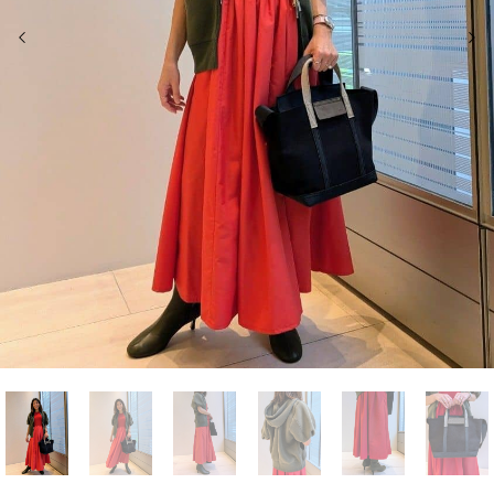
前の画像
次