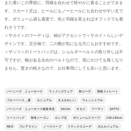
まだ暑いこの季節に、羽織を合わせて軽やかに着ることができま
す。スカート丈は、ヒールにもノーヒールにも合わせやすい丈で
す。ボリューム感も適度で、色と羽織を変えればオフィスでも着
れそうです。
＜サカイ＞のフーディは、袖がアクセントで＜サカイ＞らしいデ
ザインです。五分袖で、二の腕が気になる方にもおすすめです。
＜ザッツ＞のトートバッグは、ショルダーベルトの取り外しは不
可ですが、幅がある太めのベルトなので、肩にかけても痛くなり
ません。驚きの軽さなので、お仕事用にしても良いと思います。
バーニーズ ニューヨーク
ウィメンズウェア
秋コーデ
骨格ストレート
ブルーベース＿夏
カジュアル
大人かわいい
ウォッシャブル
バーニーズ ニューヨーク銀座本店
SACAI
サカイ
フーディ
ZATTU
トートバッグ
秋冬シーズン
ロング丈
ボリュームスリーブ
156-160cm
RED
フレアライン
ノースリーブ
リラックスコーデ
大人カジュアル