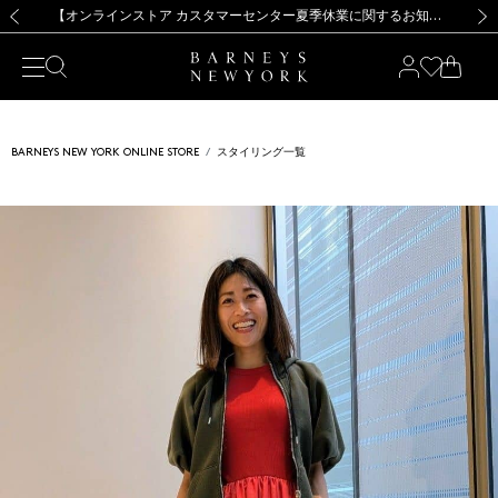
熊本県を中心とした地震の影響によるお荷物のお届けについて
【夏季休業に伴う出荷一時停止のお知らせ】(2026.8.7)
【夏季休業に伴う出荷一時停止のお知らせ】(2026.8.7)
【開催中】SUMMER SALEのご案内・ご注意事項
【オンラインストア カスタマーセンター夏季休業に関するお知らせ】（2026.8.7）
新規登録のお客様も対象！＜MY BARNEYS＞会員のお客様は11,000円（税込）以上のお買上げで常時送料無料！お買い物の際は会員登録を！
【夏季休業に伴う返品・交換承り一時停止のお知らせ】（2026.8.5）
新規登録のお客様も対象！＜MY BARNEYS＞会員のお客様は11,000円（税込）以上のお買上げで常時送料無料！お買い物の際は会員登録を！
前の画像
次の
BARNEYS NEW YORK ONLINE STORE
スタイリング一覧