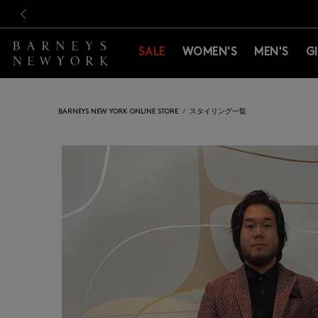
新規登録のお客様も対象！＜M
新規登録のお客様も対象！＜M
前の画像
SALE
WOMEN'S
MEN'S
G
BARNEYS NEW YORK ONLINE STORE
スタイリング一覧