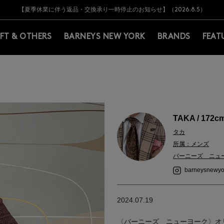
Y BARNEYS＞会員のお客様は11,000円（税込）以上のお買上げで常時送料無
Y BARNEYS＞会員のお客様は11,000円（税込）以上のお買上げで常時送料無
【オンラインストア カスタマーセンター夏季休業に関するお知らせ】（2026.8.7
【夏季休業に伴う返品・交換承り一時停止のお知らせ】（2026.8.5）
熊本県を中心とした地震の影響によるお荷物のお届けについて
【夏季休業に伴う出荷一時停止のお知らせ】(2026.8.7)
【夏季休業に伴う出荷一時停止のお知らせ】(2026.8.7)
【開催中】SUMMER SALEのご案内・ご注意事項
IFT & OTHERS
BARNEYS NEW YORK
BRANDS
FEAT
TAKA / 172c
タカ
所属：メンズ
バーニーズ ニュ
barneysnewyo
2024.07.19
〈バーニーズ ニューヨーク〉オリ