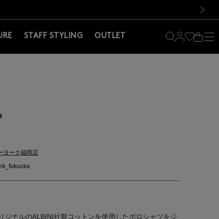
料！お買い物の際は会員登録を！
料！お買い物の際は会員登録を！
）
次の画像
URE
STAFF STYLING
OUTLET
m
ーヨーク福岡店
rk_fukuoka
ジナルのALBINI社製コットンを使用したポロシャツをジ