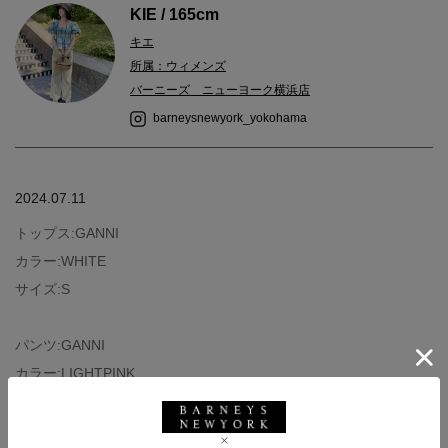
KIE / 165cm
キエ
所属：ウィメンズ
バーニーズ ニューヨーク横浜店
barneysnewyork_yokohama
2024.07.11
トップス:GANNI
カラー:WHITE
サイズ:S
パンツ:GANNI
カラー:LIGHTPINK
サイズ:36