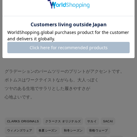
バッグ:SACAI
カラー:PINK
サイズ:S
サンダル:CLARKSORIGINALS
カラー:BEIGE
サイズ:25
グラデーションのパームツリーのプリントがアクセントです。
ボトムスはワークテイストながらも、大人っぽく
ツヤのある生地でサラリとした履きやすさが
心地よいです。
CLARKS ORIGINALS
クラークス オリジナルズ
サカイ
SACAI
ウィメンズウェア
春夏シーズン
秋冬シーズン
骨格ウェーブ