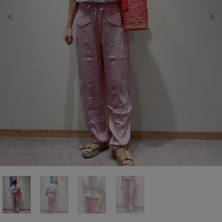
前の画像
次