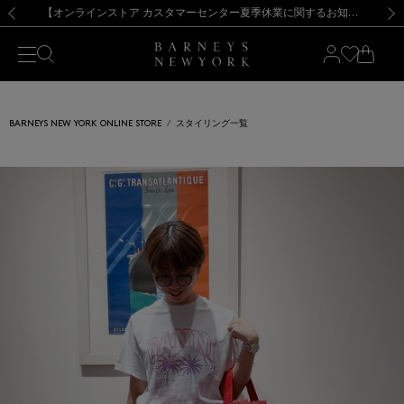
熊本県を中心とした地震の影響によるお荷物のお届けについて
【夏季休業に伴う出荷一時停止のお知らせ】(2026.8.7)
【夏季休業に伴う出荷一時停止のお知らせ】(2026.8.7)
【開催中】SUMMER SALEのご案内・ご注意事項
【オンラインストア カスタマーセンター夏季休業に関するお知らせ】（2026.8.7）
新規登録のお客様も対象！＜MY BARNEYS＞会員のお客様は11,000円（税込）以上のお買上げで常時送料無料！お買い物の際は会員登録を！
【夏季休業に伴う返品・交換承り一時停止のお知らせ】（2026.8.5）
新規登録のお客様も対象！＜MY BARNEYS＞会員のお客様は11,000円（税込）以上のお買上げで常時送料無料！お買い物の際は会員登録を！
前の画像
次の
BARNEYS NEW YORK ONLINE STORE
スタイリング一覧