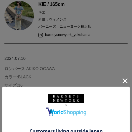
KIE / 165cm
キエ
所属：ウィメンズ
バーニーズ ニューヨーク横浜店
barneysnewyork_yokohama
2024.07.10
ロンパース:AKIKO OGAWA
カラー:BLACK
サイズ:36
ブルゾン:BARNEYS NEWYORK
カラー:WHT
サイズ:F