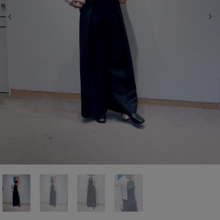
前の画像
次