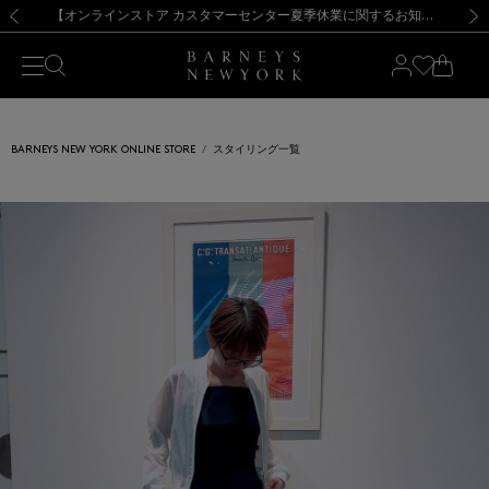
熊本県を中心とした地震の影響によるお荷物のお届けについて
【夏季休業に伴う出荷一時停止のお知らせ】(2026.8.7)
【夏季休業に伴う出荷一時停止のお知らせ】(2026.8.7)
【開催中】SUMMER SALEのご案内・ご注意事項
【オンラインストア カスタマーセンター夏季休業に関するお知らせ】（2026.8.7）
新規登録のお客様も対象！＜MY BARNEYS＞会員のお客様は11,000円（税込）以上のお買上げで常時送料無料！お買い物の際は会員登録を！
【夏季休業に伴う返品・交換承り一時停止のお知らせ】（2026.8.5）
新規登録のお客様も対象！＜MY BARNEYS＞会員のお客様は11,000円（税込）以上のお買上げで常時送料無料！お買い物の際は会員登録を！
前の画像
次の
BARNEYS NEW YORK ONLINE STORE
スタイリング一覧